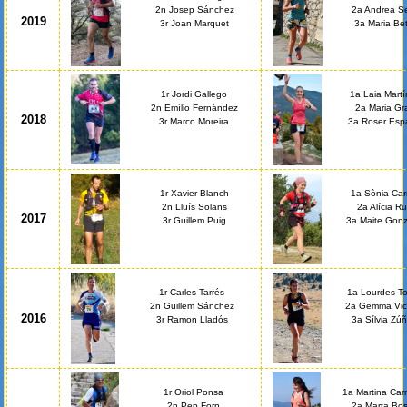
2n Josep Sánchez
2a Andrea Se
2019
3r Joan Marquet
3a Maria Bet
1r Jordi Gallego
1a Laia Mart
2n Emílio Fernández
2a Maria Gr
2018
3r Marco Moreira
3a Roser Esp
1r Xavier Blanch
1a Sònia Carr
2n Lluís Solans
2a Alícia Ru
2017
3r Guillem Puig
3a Maite Gonz
1r Carles Tarrés
1a Lourdes To
2n Guillem Sánchez
2a Gemma Vic
2016
3r Ramon Lladós
3a Sílvia Zúñ
1r Oriol Ponsa
1a Martina Ca
2n Pep Forn
2a Marta Bo