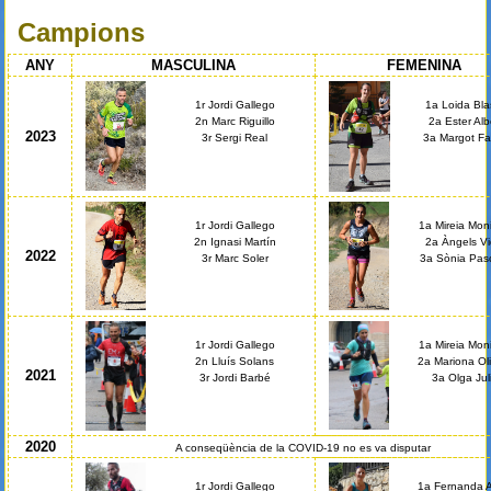
Esteu aquí
Campions
ANY
MASCULINA
FEMENINA
1r Jordi Gallego
1a Loida Bla
2n Marc Riguillo
2a Ester Alb
2023
3r Sergi Real
3a Margot Fa
1r Jordi Gallego
1a Mireia Moni
2n Ignasi Martín
2a Àngels Vi
2022
3r Marc Soler
3a Sònia Pas
1r Jordi Gallego
1a Mireia Moni
2n Lluís Solans
2a Mariona Oli
2021
3r Jordi Barbé
3a Olga Jul
2020
A conseqüència de la COVID-19 no es va disputar
1r Jordi Gallego
1a Fernanda A