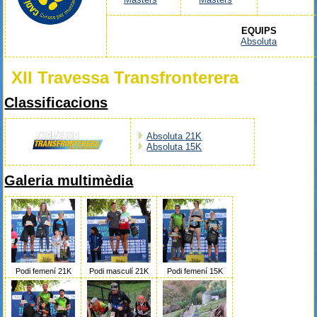
EQUIPS
Absoluta
XII Travessa Transfronterera
Classificacions
Absoluta 21K
Absoluta 15K
Galeria multimèdia
Podi femení 21K
Podi masculí 21K
Podi femení 15K