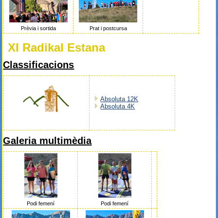
Prèvia i sortida
Prat i postcursa
XI Radikal Estana
Classificacions
Absoluta 12K
Absoluta 4K
Galeria multimèdia
Podi femení
Podi femení