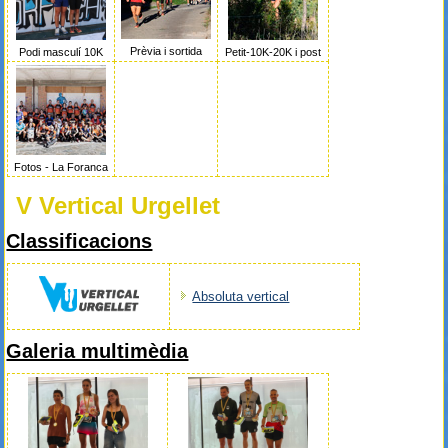
Prèvia i sortida
Podi masculí 10K
Petit-10K-20K i post
Fotos - La Foranca
V Vertical Urgellet
Classificacions
Absoluta vertical
Galeria multimèdia