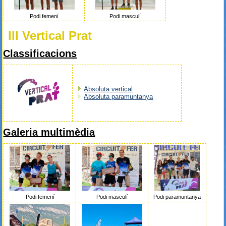
Podi femení
Podi masculí
III Vertical Prat
Classificacions
Absoluta vertical
Absoluta paramuntanya
Galeria multimèdia
Podi paramuntanya
Podi femení
Podi masculí