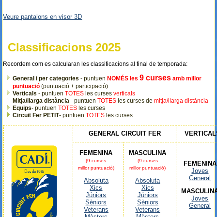
Veure pantalons en visor 3D
Classificacions 2025
Recordem com es calcularan les classificacions al final de temporada:
9 curses
General i per categories
- puntuen
NOMÉS les
amb millor
puntuació
(puntuació + participació)
Verticals
- puntuen
TOTES
les curses
verticals
Mitja/llarga distància
- puntuen
TOTES
les curses de
mitja/llarga distància
Equips
- puntuen
TOTES
les curses
Circuit Fer PETIT
- puntuen
TOTES
les curses
GENERAL CIRCUIT FER
VERTICAL
FEMENINA
MASCULINA
(9 curses
(9 curses
FEMENINA
millor puntuació)
millor puntuació)
Joves
General
Absoluta
Absoluta
Xics
Xics
MASCULIN
Júniors
Júniors
Joves
Sèniors
Sèniors
General
Veterans
Veterans
Màsters
Màsters