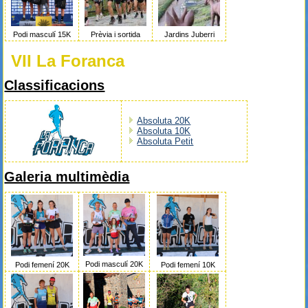
Podi masculí 15K
Prèvia i sortida
Jardins Juberri
VII La Foranca
Classificacions
Absoluta 20K
Absoluta 10K
Absoluta Petit
Galeria multimèdia
Podi masculí 20K
Podi femení 20K
Podi femení 10K