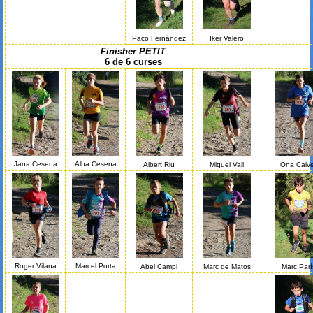
Paco Fernández
Iker Valero
Finisher PETIT
6 de 6 curses
Jana Cesena
Alba Cesena
Albert Riu
Miquel Vall
Ona Calv
Roger Vilana
Marcel Porta
Abel Campi
Marc de Matos
Marc Parí