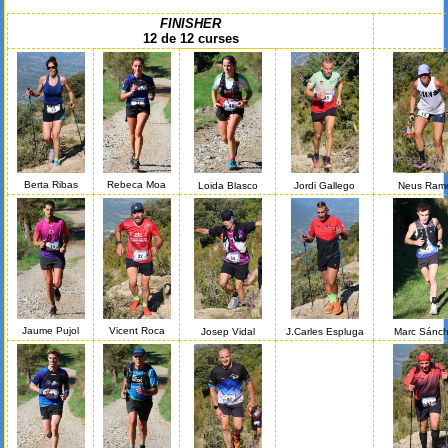
FINISHER
12 de 12 curses
Berta Ribas
Rebeca Moa
Loida Blasco
Jordi Gallego
Neus Ram
Jaume Pujol
Vicent Roca
Josep Vidal
J.Carles Espluga
Marc Sánc