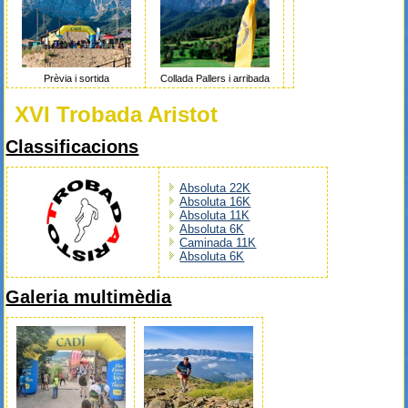
Prèvia i sortida
Collada Pallers i arribada
XVI Trobada Aristot
Classificacions
Absoluta 22K
Absoluta 16K
Absoluta 11K
Absoluta 6K
Caminada 11K
Absoluta 6K
Galeria multimèdia