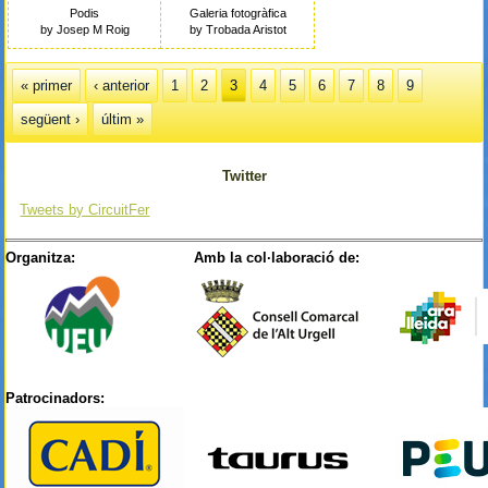
Podis
Galeria fotogràfica
by Josep M Roig
by Trobada Aristot
Pàgines
« primer
‹ anterior
1
2
3
4
5
6
7
8
9
següent ›
últim »
Twitter
Tweets by CircuitFer
Organitza:
Amb la col·laboració de:
Patrocinadors: