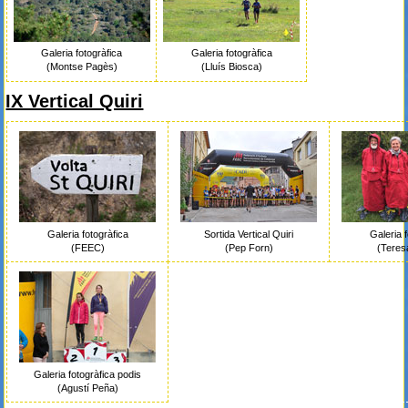
Galeria fotogràfica
Galeria fotogràfica
(Montse Pagès)
(Lluís Biosca)
IX Vertical Quiri
Galeria fotogràfica
Sortida Vertical Quiri
Galeria 
(FEEC)
(Pep Forn)
(Teres
Galeria fotogràfica podis
(Agustí Peña)