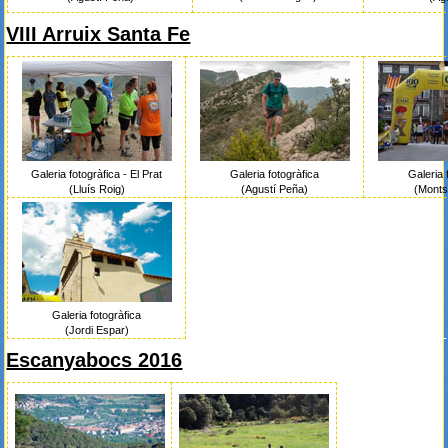
VIII Arruix Santa Fe
Galeria fotogràfica - El Prat
Galeria fotogràfica
Galeria 
(Lluís Roig)
(Agustí Peña)
(Monts
Galeria fotogràfica
(Jordi Espar)
Escanyabocs 2016