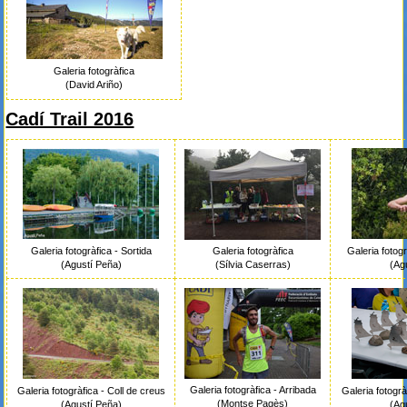
Galeria fotogràfica
(David Ariño)
Cadí Trail 2016
Galeria fotogràfica - Sortida
Galeria fotog
Galeria fotogràfica
(Agustí Peña)
(Ag
(Sílvia Caserras)
Galeria fotogràfica - Arribada
Galeria fotogràfica - Coll de creus
Galeria fotogr
(Montse Pagès)
(Agustí Peña)
(Ag