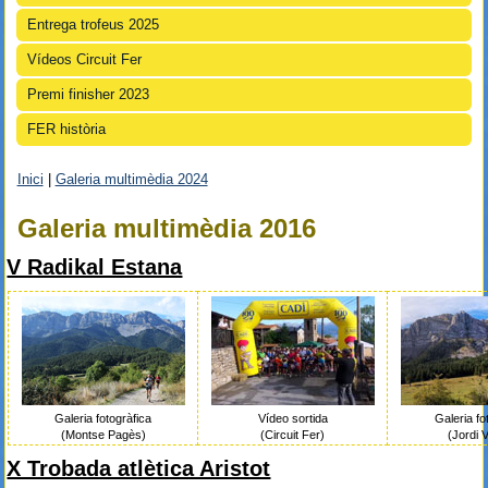
Entrega trofeus 2025
Vídeos Circuit Fer
Premi finisher 2023
FER història
Inici
|
Galeria multimèdia 2024
Esteu aquí
Galeria multimèdia 2016
V Radikal Estana
Galeria fotogràfica
Vídeo sortida
Galeria fo
(Montse Pagès)
(Circuit Fer)
(Jordi 
X Trobada atlètica Aristot