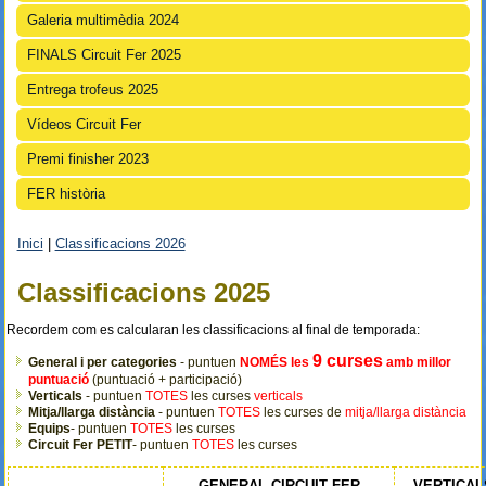
Galeria multimèdia 2024
FINALS Circuit Fer 2025
Entrega trofeus 2025
Vídeos Circuit Fer
Premi finisher 2023
FER història
Inici
|
Classificacions 2026
Esteu aquí
Classificacions 2025
Recordem com es calcularan les classificacions al final de temporada:
9 curses
General i per categories
- puntuen
NOMÉS les
amb millor
puntuació
(puntuació + participació)
Verticals
- puntuen
TOTES
les curses
verticals
Mitja/llarga distància
- puntuen
TOTES
les curses de
mitja/llarga distància
Equips
- puntuen
TOTES
les curses
Circuit Fer PETIT
- puntuen
TOTES
les curses
GENERAL CIRCUIT FER
VERTICAL