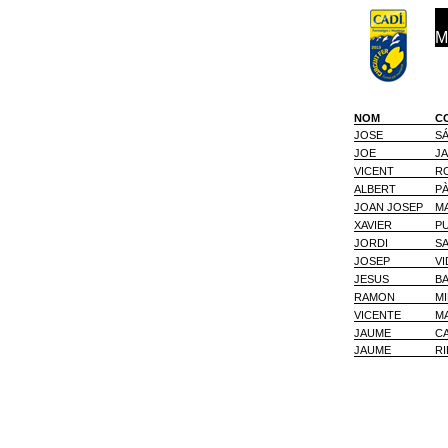
M
NOM
C
JOSE
S
JOE
J
VICENT
R
ALBERT
P
JOAN JOSEP
M
XAVIER
PU
JORDI
S
JOSEP
VI
JESUS
B
RAMON
M
VICENTE
M
JAUME
C
JAUME
RI