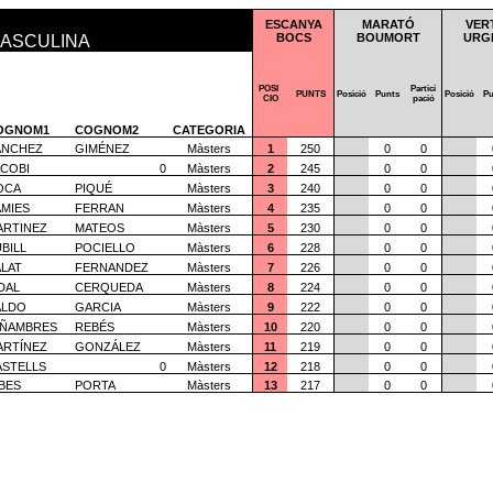
ESCANYA
MARATÓ
VER
BOCS
BOUMORT
URG
ASCULINA
POSI
Partici
PUNTS
Posició
Punts
Posició
Pu
CIO
pació
OGNOM1
COGNOM2
CATEGORIA
ÁNCHEZ
GIMÉNEZ
Màsters
1
250
0
0
ACOBI
0
Màsters
2
245
0
0
OCA
PIQUÉ
Màsters
3
240
0
0
ÀMIES
FERRAN
Màsters
4
235
0
0
ARTINEZ
MATEOS
Màsters
5
230
0
0
BILL
POCIELLO
Màsters
6
228
0
0
ALAT
FERNANDEZ
Màsters
7
226
0
0
DAL
CERQUEDA
Màsters
8
224
0
0
ALDO
GARCIA
Màsters
9
222
0
0
IÑAMBRES
REBÉS
Màsters
10
220
0
0
ARTÍNEZ
GONZÁLEZ
Màsters
11
219
0
0
ASTELLS
0
Màsters
12
218
0
0
BES
PORTA
Màsters
13
217
0
0