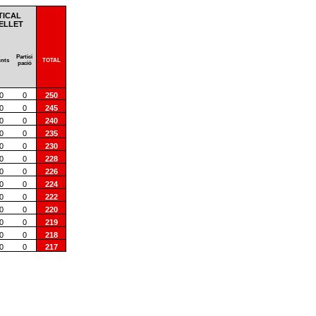
TICAL
ELLET
Partici
nts
TOTAL
pació
0
0
250
0
0
245
0
0
240
0
0
235
0
0
230
0
0
228
0
0
226
0
0
224
0
0
222
0
0
220
0
0
219
0
0
218
0
0
217