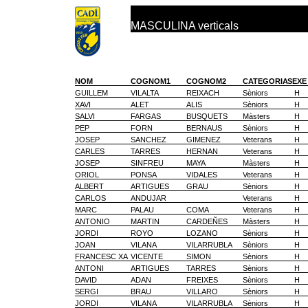
MASCULINA verticals
NOM
COGNOM1
COGNOM2
CATEGORIA
SEXE
GUILLEM
VILALTA
REIXACH
Sèniors
H
XAVI
ALET
ALIS
Sèniors
H
SALVI
FARGAS
BUSQUETS
Màsters
H
PEP
FORN
BERNAUS
Sèniors
H
JOSEP
SANCHEZ
GIMENEZ
Veterans
H
CARLES
TARRES
HERNAN
Veterans
H
JOSEP
SINFREU
MAYA
Màsters
H
ORIOL
PONSA
VIDALES
Veterans
H
ALBERT
ARTIGUES
GRAU
Sèniors
H
CARLOS
ANDUJAR
Veterans
H
MARC
PALAU
COMA
Veterans
H
ANTONIO
MARTIN
CARDEÑES
Màsters
H
JORDI
ROYO
LOZANO
Sèniors
H
JOAN
VILANA
VILARRUBLA
Sèniors
H
FRANCESC XA
VICENTE
SIMON
Sèniors
H
ANTONI
ARTIGUES
TARRES
Sèniors
H
DAVID
ADAN
FREIXES
Sèniors
H
SERGI
BRAU
VILLARO
Sèniors
H
JORDI
VILANA
VILARRUBLA
Sèniors
H