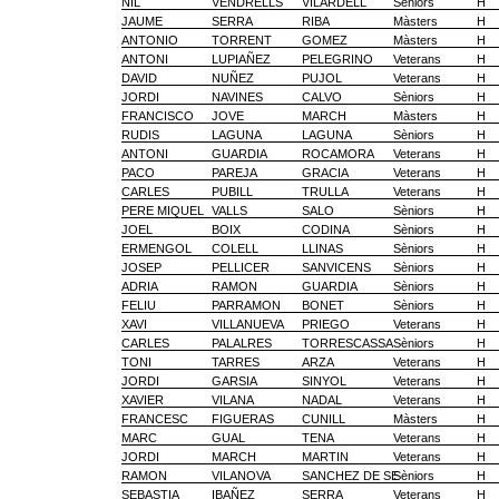
NIL
VENDRELLS
VILARDELL
Sèniors
H
JAUME
SERRA
RIBA
Màsters
H
ANTONIO
TORRENT
GOMEZ
Màsters
H
ANTONI
LUPIAÑEZ
PELEGRINO
Veterans
H
DAVID
NUÑEZ
PUJOL
Veterans
H
JORDI
NAVINES
CALVO
Sèniors
H
FRANCISCO
JOVE
MARCH
Màsters
H
RUDIS
LAGUNA
LAGUNA
Sèniors
H
ANTONI
GUARDIA
ROCAMORA
Veterans
H
PACO
PAREJA
GRACIA
Veterans
H
CARLES
PUBILL
TRULLA
Veterans
H
PERE MIQUEL
VALLS
SALO
Sèniors
H
JOEL
BOIX
CODINA
Sèniors
H
ERMENGOL
COLELL
LLINAS
Sèniors
H
JOSEP
PELLICER
SANVICENS
Sèniors
H
ADRIA
RAMON
GUARDIA
Sèniors
H
FELIU
PARRAMON
BONET
Sèniors
H
XAVI
VILLANUEVA
PRIEGO
Veterans
H
CARLES
PALALRES
TORRESCASSA
Sèniors
H
TONI
TARRES
ARZA
Veterans
H
JORDI
GARSIA
SINYOL
Veterans
H
XAVIER
VILANA
NADAL
Veterans
H
FRANCESC
FIGUERAS
CUNILL
Màsters
H
MARC
GUAL
TENA
Veterans
H
JORDI
MARCH
MARTIN
Veterans
H
RAMON
VILANOVA
SANCHEZ DE SE
Sèniors
H
SEBASTIA
IBAÑEZ
SERRA
Veterans
H