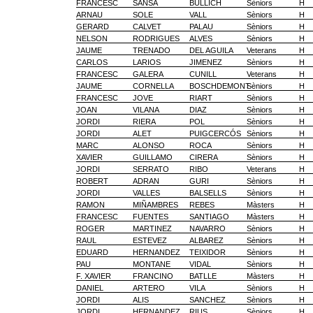
FRANCESC
SANSA
BULLICH
Sèniors
H
ARNAU
SOLE
VALL
Sèniors
H
GERARD
CALVET
PALAU
Sèniors
H
NELSON
RODRIGUES
ALVES
Sèniors
H
JAUME
TRENADO
DEL AGUILA
Veterans
H
CARLOS
LARIOS
JIMENEZ
Sèniors
H
FRANCESC
GALERA
CUNILL
Veterans
H
JAUME
CORNELLA
BOSCHDEMONT
Sèniors
H
FRANCESC
JOVE
RIART
Sèniors
H
JOAN
VILANA
DIAZ
Sèniors
H
JORDI
RIERA
POL
Sèniors
H
JORDI
ALET
PUIGCERCÓS
Sèniors
H
MARC
ALONSO
ROCA
Sèniors
H
XAVIER
GUILLAMO
CIRERA
Sèniors
H
JORDI
SERRATO
RIBO
Veterans
H
ROBERT
ADRAN
GURI
Sèniors
H
JORDI
VALLES
BALSELLS
Sèniors
H
RAMON
MIÑAMBRES
REBES
Màsters
H
FRANCESC
FUENTES
SANTIAGO
Màsters
H
ROGER
MARTINEZ
NAVARRO
Sèniors
H
RAUL
ESTEVEZ
ALBAREZ
Sèniors
H
EDUARD
HERNANDEZ
TEIXIDOR
Sèniors
H
PAU
MONTANE
VIDAL
Sèniors
H
F. XAVIER
FRANCINO
BATLLE
Màsters
H
DANIEL
ARTERO
VILA
Sèniors
H
JORDI
ALIS
SANCHEZ
Sèniors
H
JORDI
HERNANDEZ
RIUS
Sèniors
H