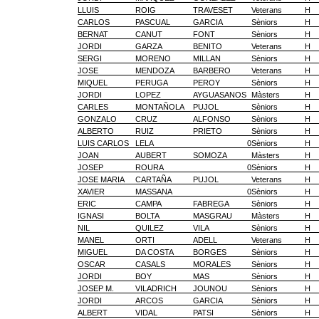
LLUIS
ROIG
TRAVESET
Veterans
H
CARLOS
PASCUAL
GARCIA
Sèniors
H
BERNAT
CANUT
FONT
Sèniors
H
JORDI
GARZA
BENITO
Veterans
H
SERGI
MORENO
MILLAN
Sèniors
H
JOSE
MENDOZA
BARBERO
Veterans
H
MIQUEL
PERUGA
PEROY
Sèniors
H
JORDI
LOPEZ
AYGUASANOS
Màsters
H
CARLES
MONTAÑOLA
PUJOL
Sèniors
H
GONZALO
CRUZ
ALFONSO
Sèniors
H
ALBERTO
RUIZ
PRIETO
Sèniors
H
LUIS CARLOS
LELA
0
Sèniors
H
JOAN
AUBERT
SOMOZA
Màsters
H
JOSEP
ROURA
0
Sèniors
H
JOSE MARIA
CARTAÑA
PUJOL
Veterans
H
XAVIER
MASSANA
0
Sèniors
H
ERIC
CAMPA
FABREGA
Sèniors
H
IGNASI
BOLTA
MASGRAU
Màsters
H
NIL
QUILEZ
VILA
Sèniors
H
MANEL
ORTI
ADELL
Veterans
H
MIGUEL
DA COSTA
BORGES
Sèniors
H
OSCAR
CASALS
MORALES
Sèniors
H
JORDI
BOY
MAS
Sèniors
H
JOSEP M.
VILADRICH
JOUNOU
Sèniors
H
JORDI
ARCOS
GARCIA
Sèniors
H
ALBERT
VIDAL
PATSI
Sèniors
H