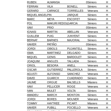
RUBEN
ALMANSA
0
Sèniors
H
FERRAN
VILA
BONELL
Sèniors
H
GERARD
CARNICE
TORRELLES
Veterans
H
MIQUEL ANGEL
PIN
JARQUE
Sèniors
H
MARC
MEYA
ESCOFET
Sèniors
H
POL
MAKURI REDOL
GARCIA
Sèniors
H
XAVI
PRIO
0
Sèniors
H
IGNASI
MARTIN
ABELLAN
Veterans
H
GUILLEM
PUIG
JUNYENT
Sèniors
H
BERNAT
BARNES
MAJORAL
Sèniors
H
XAVIER
PATIÑO
0
Sèniors
H
JORDI
OBIOLS
PUJANTELL
Sèniors
H
ISMA
MARTINEZ
DELGADO
Sèniors
H
MIQUEL
GENIS
BARDOLET
Sèniors
H
JOAQUIM
ANGLES
TALLADA
Sèniors
H
ORIOL
BESORA
ANELL
Veterans
H
OSCAR
GUTIERREZ
PALLEROLA
Sèniors
H
AGUSTI
ALFONSO
SANCHEZ
Veterans
H
DAVID
GUARCH
CUADRADO
Sèniors
H
JAUME
ORGUE
BALSELLS
Màsters
H
XAVI
PELLICER
ROGE
Veterans
H
IVAN
MULET
VOLTA
Sèniors
H
AMADEU
MARCH
MONTON
Sèniors
H
JORDI
BORES
MOLNER
Veterans
H
TOMMY
HAYTREE
PICART
Màsters
H
XAVIER
PUBILL
POCIELLO
Veterans
H