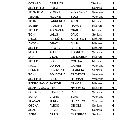
GERARD
ESPUÑES
0
Sèniors
H
JOSEP LLUIS
ROCA
0
Sèniors
H
JOAN PERE
ROVIRA
FERRANDIZ
Veterans
H
ISMAEL
MOLINE
SOLE
Veterans
H
JOAN
FARRERES
AUGE
Màsters
H
JOSEP
RAMONET
RAMOS
Màsters
H
JOSEP
AGRAMUNT
GRAELL
Màsters
H
TONI
VALLS
SALO
Sèniors
H
SISCO
ESPUÑES
ARGERICH
Màsters
H
ANTONI
GRAELL
JULIA
Màsters
H
JOSEP
FEIXES
BETRIU
Màsters
H
MIQUEL
ALET
TORRES
Sèniors
H
DANI
VIDAL
CERQUEDA
Màsters
H
JOSEP
BOIX
CODINA
Màsters
H
PACO
DURAN
GOMEZ
Veterans
H
BERNAT
BENAVENT
GUARDIA
Sèniors
H
TONI
SOLDEVILA
TRAVESET
Veterans
H
JOSEP M.
ESPOT
HERNAN
Veterans
H
PEDRO PABLO
PASTOR
OLMOS
Màsters
H
JOSE IGNACIO
PINOL
HERRERO
Màsters
H
GERARD
SANCHEZ
RIBES
Sèniors
H
JORDI
CASES
BLASI
Veterans
H
JUANAN
JEREZ
HERRERO
Veterans
H
OSCAR
ALBOS
OBIOLS
Sèniors
H
JOAN
REYNE
MAGRET
Sèniors
H
SERGI
ARTIS
CAPARROS
Sèniors
H