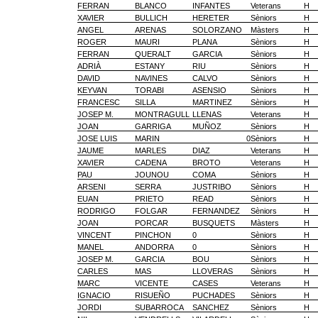
FERRAN
BLANCO
INFANTES
Veterans
H
XAVIER
BULLICH
HERETER
Sèniors
H
ANGEL
ARENAS
SOLORZANO
Màsters
H
ROGER
MAURI
PLANA
Sèniors
H
FERRAN
QUERALT
GARCIA
Sèniors
H
ADRIÀ
ESTANY
RIU
Sèniors
H
DAVID
NAVINES
CALVO
Sèniors
H
KEYVAN
TORABI
ASENSIO
Sèniors
H
FRANCESC
SILLA
MARTINEZ
Sèniors
H
JOSEP M.
MONTRAGULL
LLENAS
Veterans
H
JOAN
GARRIGA
MUÑOZ
Sèniors
H
JOSE LUIS
MARIN
0
Sèniors
H
JAUME
MARLES
DIAZ
Veterans
H
XAVIER
CADENA
BROTO
Veterans
H
PAU
JOUNOU
COMA
Sèniors
H
ARSENI
SERRA
JUSTRIBO
Sèniors
H
EUAN
PRIETO
READ
Sèniors
H
RODRIGO
FOLGAR
FERNANDEZ
Sèniors
H
JOAN
PORCAR
BUSQUETS
Màsters
H
VINCENT
PINCHON
0
Sèniors
H
MANEL
ANDORRA
0
Sèniors
H
JOSEP M.
GARCIA
BOU
Sèniors
H
CARLES
MAS
LLOVERAS
Sèniors
H
MARC
VICENTE
CASES
Veterans
H
IGNACIO
RISUEÑO
PUCHADES
Sèniors
H
JORDI
SUBARROCA
SANCHEZ
Sèniors
H