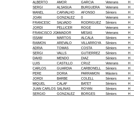
ALBERTO
AMOR
GARCIA
Veterans
H
SERGI
ALSASUA
BURGUERA
Veterans
H
MANEL
CARVALHO
AFONSO
Sèniors
H
JOAN
GONZALEZ
0
Veterans
H
FRANCESC
SALVADO
RODRIGUEZ
Sèniors
H
JORDI
PELLICER
ROGE
Veterans
H
FRANCISCO JO
AMADOR
MESAS
Veterans
H
ISSAM
MARTOS
ALCALA
Sèniors
H
RAIMON
AREVALO
VILLARROYA
Sèniors
H
ADRIA
TOMAS
COSTA
Sèniors
H
SERGI
VALLS
GUTIERREZ
Sèniors
H
DAVID
MENDO
DIAZ
Sèniors
H
LUIS
CASTILLO
CRUZ
Veterans
H
CARLOS
GUARDIA
CARBONELL
Sèniors
H
PERE
DORIA
PARRAMON
Màsters
H
JORDI
BARBE
COLELL
Sèniors
H
MIQUEL
CALAF
BATET
Sèniors
H
JUAN CARLOS
SALINAS
ROYAN
Sèniors
H
SERGIO
GONZALEZ
BORGES
Sèniors
H