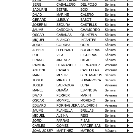
SERGI
CABALLERO
DEL POZO
Sèniors
H
SADURNI
BETRIU
BOIX
Sèniors
H
DAVID
MARINE
CALERO
Sèniors
H
GERARD
LLESUY
BABOT
Sèniors
H
JOSEP M.
SEGURA
CASTELLS
Sèniors
H
JAUME
CARDONA
CHAMORRO
Sèniors
H
OSCAR
CABANAS
QUINTELA
Sèniors
H
MIQUEL
BLANCO
INFANTES
Sèniors
H
JORDI
CORREA
ORRI
Sèniors
H
ALBERT
LLEONART
BOLADERAS
Sèniors
H
POL
VILA
FIGUERAS
Sèniors
H
FRANC
JIMENEZ
PALAU
Sèniors
H
RAIMON
HERNANDEZ
FERNANDEZ
Veterans
H
ANTONI
CASALS
CASTELLAR
Veterans
H
MANEL
MESTRE
BENTANACHS
Sèniors
H
JOSEP
MIRABET
SUBARROCA
Sèniors
H
JOSEP
LABRADOR
LUNA
Veterans
H
MANEL
OMAÑA
ESPINOSA
Sèniors
H
DAVID
FERRER
MARIN
Veterans
H
OSCAR
MOMPEL
MORENO
Sèniors
H
EDUARD
FORNAGUERA
BALDRICH
Veterans
H
JAUME
PLANELLA
BRILLAS
Sèniors
H
MIQUEL
ALSINA
REIG
Sèniors
H
JORDI
FARRAS
FISAS
Sèniors
H
CARLES
GOMEZ
PARCERISAS
Sèniors
H
JOAN JOSEP
MARTINEZ
MATEOS
Màsters
H