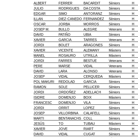
ALBERT
FERRER
BACARDIT
Sèniors
H
JULIO
RODRIGUES
DA COSTA
Sèniors
H
EDGAR
SIMO
ANTORANZ
Sèniors
H
ILLAN
DIEZ-CANEDO
FERNANDEZ
Sèniors
H
OSCAR
JORBA
MORROS
Sèniors
H
JOSEP M.
BULLO
ALEGRE
Veterans
H
DAVID
PATIÑO
UBIA
Sèniors
H
XAVIER
GARCIA
TARRES
Veterans
H
JORDI
BOLET
ARAGONES
Sèniors
H
XAVIER
VICENTE
ALEMANY
Màsters
H
MANEL
ROSAURO
UTRILLA
Màsters
H
JORDI
FARRES
BESTUE
Veterans
H
PERE
MARSE
VIDAL
Veterans
H
DAVID
LARA
ALONSO
Veterans
H
JOSEP
VIDAL
CERQUEDA
Màsters
H
POL MAKURI
REDOLAD
GARCIA
Sèniors
H
RAMON
SOLE
PELLICER
Sèniors
H
JORDI
ORDOÑEZ
ADELLACH
Sèniors
H
ISIDRE
DOMENJO
BOIX
Màsters
H
FRANCESC
DOMENJO
VILA
Sèniors
H
JORDI
ORRIT
LOPEZ
Sèniors
H
JOSEP
VILLORBINA
CALAFELL
Sèniors
H
MARTI
BENTANACHS
COLL
Sèniors
H
JESÚS
TO
TUBAU
Màsters
H
XAVIER
JOVE
RIART
Sèniors
H
DAVID
VIDAL
CUGAT
Sèniors
H