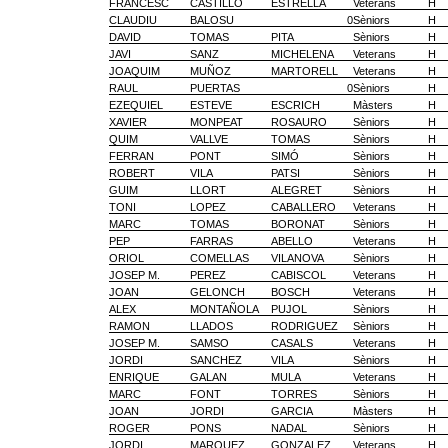
FRANCESC
CASTILLO
ESTRELLA
Veterans
H
CLAUDIU
BALOSU
0
Sèniors
H
DAVID
TOMAS
PITA
Sèniors
H
JAVI
SANZ
MICHELENA
Veterans
H
JOAQUIM
MUÑOZ
MARTORELL
Veterans
H
RAUL
PUERTAS
0
Sèniors
H
EZEQUIEL
ESTEVE
ESCRICH
Màsters
H
XAVIER
MONPEAT
ROSAURO
Sèniors
H
QUIM
VALLVE
TOMAS
Sèniors
H
FERRAN
PONT
SIMÓ
Sèniors
H
ROBERT
VILA
PATSI
Sèniors
H
GUIM
LLORT
ALEGRET
Sèniors
H
TONI
LOPEZ
CABALLERO
Veterans
H
MARC
TOMAS
BORONAT
Sèniors
H
PEP
FARRAS
ABELLO
Veterans
H
ORIOL
COMELLAS
VILANOVA
Sèniors
H
JOSEP M.
PEREZ
CABISCOL
Veterans
H
JOAN
GELONCH
BOSCH
Veterans
H
ALEX
MONTAÑOLA
PUJOL
Sèniors
H
RAMON
LLADOS
RODRIGUEZ
Sèniors
H
JOSEP M.
SAMSO
CASALS
Veterans
H
JORDI
SANCHEZ
VILA
Sèniors
H
ENRIQUE
GALAN
MULA
Veterans
H
MARC
FONT
TORRES
Sèniors
H
JOAN
JORDI
GARCIA
Màsters
H
ROGER
PONS
NADAL
Sèniors
H
JORDI
MARQUEZ
GONZALEZ
Veterans
H