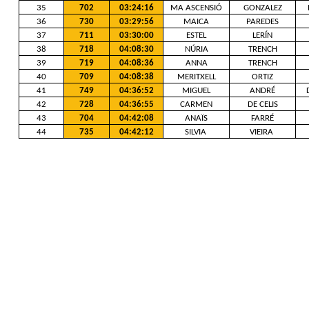
35
702
03:24:16
MA ASCENSIÓ
GONZALEZ
36
730
03:29:56
MAICA
PAREDES
37
711
03:30:00
ESTEL
LERÍN
38
718
04:08:30
NÚRIA
TRENCH
39
719
04:08:36
ANNA
TRENCH
40
709
04:08:38
MERITXELL
ORTIZ
41
749
04:36:52
MIGUEL
ANDRÉ
42
728
04:36:55
CARMEN
DE CELIS
43
704
04:42:08
ANAÏS
FARRÉ
44
735
04:42:12
SILVIA
VIEIRA