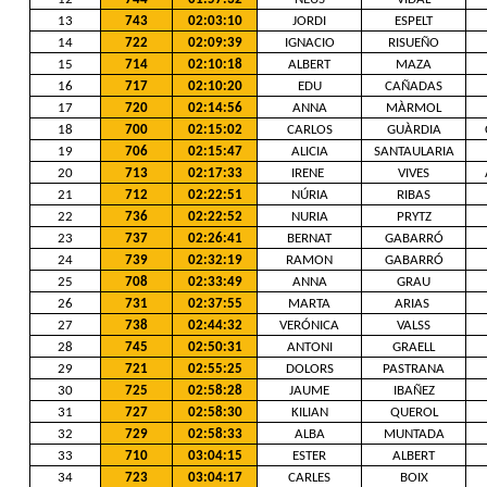
13
743
02:03:10
JORDI
ESPELT
14
722
02:09:39
IGNACIO
RISUEÑO
15
714
02:10:18
ALBERT
MAZA
16
717
02:10:20
EDU
CAÑADAS
17
720
02:14:56
ANNA
MÀRMOL
18
700
02:15:02
CARLOS
GUÀRDIA
19
706
02:15:47
ALICIA
SANTAULARIA
20
713
02:17:33
IRENE
VIVES
21
712
02:22:51
NÚRIA
RIBAS
22
736
02:22:52
NURIA
PRYTZ
23
737
02:26:41
BERNAT
GABARRÓ
24
739
02:32:19
RAMON
GABARRÓ
25
708
02:33:49
ANNA
GRAU
26
731
02:37:55
MARTA
ARIAS
27
738
02:44:32
VERÓNICA
VALSS
28
745
02:50:31
ANTONI
GRAELL
29
721
02:55:25
DOLORS
PASTRANA
30
725
02:58:28
JAUME
IBAÑEZ
31
727
02:58:30
KILIAN
QUEROL
32
729
02:58:33
ALBA
MUNTADA
33
710
03:04:15
ESTER
ALBERT
34
723
03:04:17
CARLES
BOIX