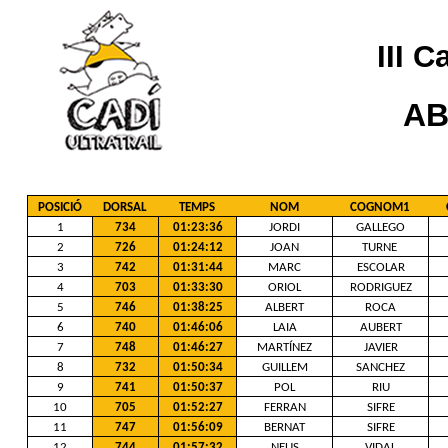
III C
AB
POSICIÓ
DORSAL
TEMPS
NOM
COGNOM1
1
734
01:23:36
JORDI
GALLEGO
2
726
01:24:12
JOAN
TURNE
3
742
01:31:44
MARC
ESCOLAR
4
703
01:33:30
ORIOL
RODRIGUEZ
5
746
01:38:25
ALBERT
ROCA
6
740
01:46:06
LAIA
AUBERT
7
748
01:46:27
MARTÍNEZ
JAVIER
8
732
01:50:34
GUILLEM
SANCHEZ
9
741
01:50:37
POL
RIU
10
705
01:52:27
FERRAN
SIFRE
11
747
01:56:09
BERNAT
SIFRE
12
744
01:57:32
NEUS
VIDAL