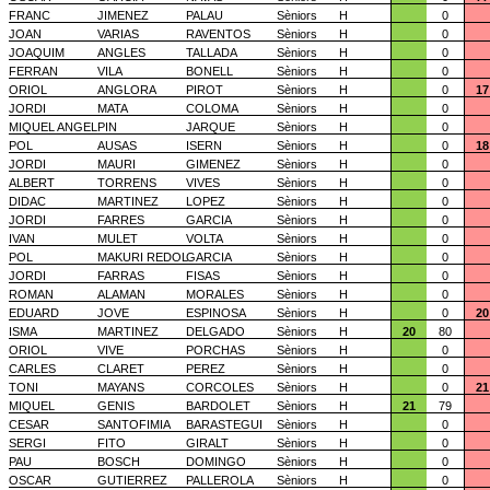
FRANC
JIMENEZ
PALAU
Sèniors
H
0
JOAN
VARIAS
RAVENTOS
Sèniors
H
0
JOAQUIM
ANGLES
TALLADA
Sèniors
H
0
FERRAN
VILA
BONELL
Sèniors
H
0
ORIOL
ANGLORA
PIROT
Sèniors
H
0
17
JORDI
MATA
COLOMA
Sèniors
H
0
MIQUEL ANGEL
PIN
JARQUE
Sèniors
H
0
POL
AUSAS
ISERN
Sèniors
H
0
18
JORDI
MAURI
GIMENEZ
Sèniors
H
0
ALBERT
TORRENS
VIVES
Sèniors
H
0
DIDAC
MARTINEZ
LOPEZ
Sèniors
H
0
JORDI
FARRES
GARCIA
Sèniors
H
0
IVAN
MULET
VOLTA
Sèniors
H
0
POL
MAKURI REDOL
GARCIA
Sèniors
H
0
JORDI
FARRAS
FISAS
Sèniors
H
0
ROMAN
ALAMAN
MORALES
Sèniors
H
0
EDUARD
JOVE
ESPINOSA
Sèniors
H
0
20
ISMA
MARTINEZ
DELGADO
Sèniors
H
20
80
ORIOL
VIVE
PORCHAS
Sèniors
H
0
CARLES
CLARET
PEREZ
Sèniors
H
0
TONI
MAYANS
CORCOLES
Sèniors
H
0
21
MIQUEL
GENIS
BARDOLET
Sèniors
H
21
79
CESAR
SANTOFIMIA
BARASTEGUI
Sèniors
H
0
SERGI
FITO
GIRALT
Sèniors
H
0
PAU
BOSCH
DOMINGO
Sèniors
H
0
OSCAR
GUTIERREZ
PALLEROLA
Sèniors
H
0