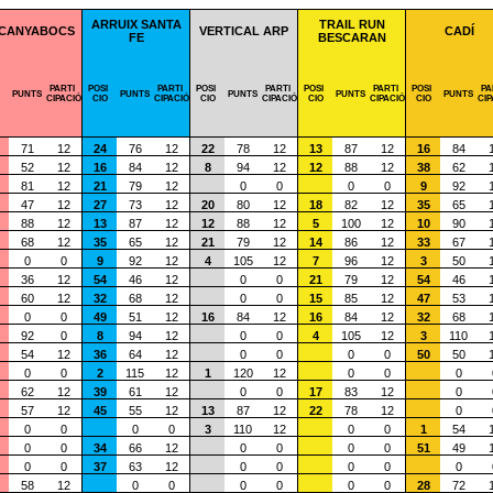
ARRUIX SANTA
TRAIL RUN
CANYABOCS
VERTICAL ARP
CADÍ
FE
BESCARAN
PARTI
POSI
PARTI
POSI
PARTI
POSI
PARTI
POSI
PA
PUNTS
PUNTS
PUNTS
PUNTS
PUNTS
CIPACIÓ
CIO
CIPACIÓ
CIO
CIPACIÓ
CIO
CIPACIÓ
CIO
CIP
71
12
24
76
12
22
78
12
13
87
12
16
84
52
12
16
84
12
8
94
12
12
88
12
38
62
81
12
21
79
12
0
0
0
0
9
92
47
12
27
73
12
20
80
12
18
82
12
35
65
88
12
13
87
12
12
88
12
5
100
12
10
90
68
12
35
65
12
21
79
12
14
86
12
33
67
0
0
9
92
12
4
105
12
7
96
12
3
50
36
12
54
46
12
0
0
21
79
12
54
46
60
12
32
68
12
0
0
15
85
12
47
53
0
0
49
51
12
16
84
12
16
84
12
32
68
92
0
8
94
12
0
0
4
105
12
3
110
54
12
36
64
12
0
0
0
0
50
50
0
0
2
115
12
1
120
12
0
0
0
62
12
39
61
12
0
0
17
83
12
0
57
12
45
55
12
13
87
12
22
78
12
0
0
0
0
0
3
110
12
0
0
1
54
0
0
34
66
12
0
0
0
0
51
49
0
0
37
63
12
0
0
0
0
0
58
12
0
0
0
0
0
0
28
72