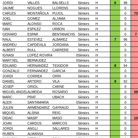
JORDI
VALLES
BALSELLS
Sèniors
H
6
98
JAUME
NOGUES
LLORENS
Sèniors
H
0
CARLES
MONTAÑOLA
PUJOL
Sèniors
H
0
73
JOEL
GOMEZ
ALJAMA
Sèniors
H
0
MARC
ALONSO
ROCA
Sèniors
H
0
IVAN
ESPILEZ
URBON
Sèniors
H
0
GERARD
ESPAR
BENTANACHS
Sèniors
H
0
7
RAUL
ESTEVEZ
ALBAREZ
Sèniors
H
7
96
ANDREU
CAPDEVILA
JORDANA
Sèniors
H
0
ALBERT
RULL
CARRERE
Sèniors
H
0
IGNASI
LOPEZ ROVIRA
0
Sèniors
H
0
MARTXEL
BERMUDEZ
0
Sèniors
H
0
EDUARD
HERNANDEZ
TEIXIDOR
Sèniors
H
8
94
GONZALO
FERNANDEZ
GARCIA
Sèniors
H
0
JORDI
CORREA
ORRI
Sèniors
H
0
DANIEL
ARTERO
VILA
Sèniors
H
9
92
JOSEP
ORIOL
CARNE
Sèniors
H
0
MIGUEL ANGEL
ALMEIDA
ROSARIO
Sèniors
H
0
59
MARC
PRAT
UBACH
Sèniors
H
0
ALEIX
SANTAMARIA
0
Sèniors
H
0
JULEN
ARMENDARIZ
GAYRAUD
Sèniors
H
0
MIQUEL
ALSINA
REIG
Sèniors
H
0
DIDAC
MASIP
MASO
Sèniors
H
0
10
JOAN
CARDUS
MARCOS
Sèniors
H
0
JORDI
ANGLI
SALLARES
Sèniors
H
0
RUBEN
ALMANSA
0
Sèniors
H
0