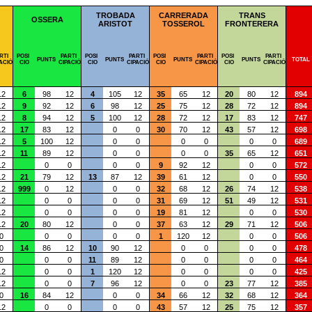
TROBADA
CARRERADA
TRANS
OSSERA
ARISTOT
TOSSEROL
FRONTERERA
RTI
POSI
PARTI
POSI
PARTI
POSI
PARTI
POSI
PARTI
PUNTS
PUNTS
PUNTS
PUNTS
TOTAL
ACIÓ
CIO
CIPACIÓ
CIO
CIPACIÓ
CIO
CIPACIÓ
CIO
CIPACIÓ
12
6
98
12
4
105
12
35
65
12
20
80
12
894
12
9
92
12
6
98
12
25
75
12
28
72
12
894
12
8
94
12
5
100
12
28
72
12
17
83
12
747
12
17
83
12
0
0
30
70
12
43
57
12
698
12
5
100
12
0
0
0
0
0
0
689
12
11
89
12
0
0
0
0
35
65
12
651
12
0
0
0
0
9
92
12
0
0
572
12
21
79
12
13
87
12
39
61
12
0
0
550
12
999
0
12
0
0
32
68
12
26
74
12
538
12
0
0
0
0
31
69
12
51
49
12
531
12
0
0
0
0
19
81
12
0
0
530
12
20
80
12
0
0
37
63
12
29
71
12
506
0
0
0
0
0
1
120
12
0
0
506
0
14
86
12
10
90
12
0
0
0
0
478
0
0
0
11
89
12
0
0
0
0
464
12
0
0
1
120
12
0
0
0
0
425
12
0
0
7
96
12
0
0
23
77
12
385
0
16
84
12
0
0
34
66
12
32
68
12
364
12
0
0
0
0
43
57
12
25
75
12
357