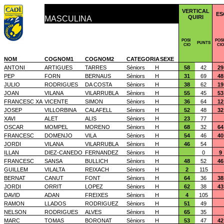
VERTICAL
ES
QUIRI
MASCULINA
POSI
POSI
PUNTS
CIO
CIO
NOM
COGNOM1
COGNOM2
CATEGORIA
SEXE
ANTONI
ARTIGUES
TARRES
Sèniors
H
58
42
29
PEP
FORN
BERNAUS
Sèniors
H
31
69
48
JULIO
RODRIGUES
DA COSTA
Sèniors
H
38
62
19
JOAN
VILANA
VILARRUBLA
Sèniors
H
55
45
53
FRANCESC XA
VICENTE
SIMON
Sèniors
H
36
64
12
JOSEP
VILLORBINA
CALAFELL
Sèniors
H
52
48
32
XAVI
ALET
ALIS
Sèniors
H
23
77
OSCAR
MOMPEL
MORENO
Sèniors
H
68
32
64
FRANCESC
DOMENJO
VILA
Sèniors
H
54
46
40
JORDI
VILANA
VILARRUBLA
Sèniors
H
46
54
ILLAN
DIEZ-CANEDO
FERNANDEZ
Sèniors
H
0
9
FRANCESC
SANSA
BULLICH
Sèniors
H
48
52
46
GUILLEM
VILALTA
REIXACH
Sèniors
H
2
115
BERNAT
CANUT
FONT
Sèniors
H
64
36
38
JORDI
ORRIT
LOPEZ
Sèniors
H
62
38
43
DAVID
ADAN
FREIXES
Sèniors
H
4
105
RAMON
LLADOS
RODRIGUEZ
Sèniors
H
51
49
NELSON
RODRIGUES
ALVES
Sèniors
H
65
35
MARC
TOMAS
BORONAT
Sèniors
H
53
47
42