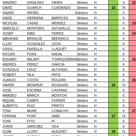
SANDRO
GIRALDES
VIEIRA
Sèniors
H
0
22
DAVID
GUARCH
CUADRADO
Sèniors
H
22
78
XAVIER
PATIÑO
0
Sèniors
H
0
DAVID
HERRERA
BARROSO
Sèniors
H
0
NICOLAS
CASAS
MENDEZ
Sèniors
H
0
23
MARCELO
MONTERO
ASTUDILLO
Sèniors
H
0
JOSEP
RIBO
FERRIZ
Sèniors
H
0
24
ABRAHAN
BRINGUE
BEERINGS
Sèniors
H
0
LLUIS
GONZALEZ
LEON
Sèniors
H
0
ORIOL
FAIDELLA
LLAQUET
Sèniors
H
0
ROGER
PONS
NADAL
Sèniors
H
0
EDUARD
BALART
TORRQUEBRAD
Sèniors
H
0
25
ANDRES
PEREZ
GARCIA
Sèniors
H
0
GONZALO
CRUZ
ALFONSO
Sèniors
H
0
ROBERT
VILA
PATSI
Sèniors
H
0
JUANJO
COSTA
ROLDAN
Sèniors
H
0
26
XAVIER
MONPEAT
ROSAURO
Sèniors
H
26
74
JOSE
ESCRIBA
CASTANO
Sèniors
H
0
AMADEU
MARCH
MONTON
Sèniors
H
0
MIQUEL
CAMPS
FERRER
Sèniors
H
0
ALBERTO
RUIZ
PRIETO
Sèniors
H
0
TONI
MUNE
COBACHO
Sèniors
H
0
27
FERRAN
PONT
SIMÓ
Sèniors
H
27
73
TONI
FITO
PI
Sèniors
H
0
JORDI
SANCHEZ
VILA
Sèniors
H
0
GUIM
LLORT
ALEGRET
Sèniors
H
28
72