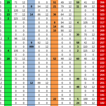
0
29
71
12
0
0
51
49
12
59
41
12
356
0
0
0
8
94
12
21
79
12
11
89
12
345
0
1
120
12
0
0
0
0
0
0
345
0
23
77
12
14
86
12
36
64
12
0
0
323
0
2
115
12
0
0
0
0
0
0
322
0
0
0
0
0
8
94
12
4
105
12
317
0
0
0
0
0
14
86
12
0
0
278
0
0
0
0
0
10
90
12
0
0
269
0
0
0
0
0
0
0
30
70
12
260
12
7
96
12
0
0
0
0
0
0
259
0
0
0
9
92
12
0
0
58
42
12
257
0
0
0
999
0
12
0
0
3
110
12
249
0
4
105
0
0
0
0
0
2
115
12
232
0
0
0
0
0
0
0
0
0
227
0
28
72
12
0
0
52
48
12
60
40
12
225
0
0
0
0
0
0
0
0
0
222
0
0
0
0
0
0
0
0
0
217
0
0
0
0
0
0
0
0
0
208
0
0
0
0
0
0
0
0
0
204
12
0
0
0
0
0
0
49
51
12
201
12
0
0
12
88
12
0
0
0
0
201
12
0
0
0
0
0
0
48
52
12
192
0
0
0
0
0
0
0
0
0
192
0
0
0
0
0
0
0
0
0
191
0
0
0
0
0
22
78
0
5
100
12
190
0
0
0
0
0
0
0
24
76
12
182