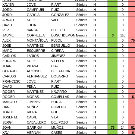
XAVIER
JOVE
RIART
Sèniors
H
0
JORDI
CAMPRUBI
RUIZ
Sèniors
H
0
JORDI
GARCIA
GONZALEZ
Sèniors
H
0
ARNAU
SOLE
VALL
Sèniors
H
0
DAVID
JULIA
0
Sèniors
H
0
PEP
SANSA
BULLICH
Sèniors
H
0
JAUME
CORNELLA
BOSCHDEMONT
Sèniors
H
3
110
ALEX
MONTAÑOLA
PUJOL
Sèniors
H
0
70
JOSE
MARTINEZ
BERGUILLO
Sèniors
H
0
MARC
ESQUERRE
CIRERA
Sèniors
H
0
CARLOS
LARIOS
JIMENEZ
Sèniors
H
0
EDUARD
SOLE
VILELLA
Sèniors
H
0
JOAN
VILANA
DIAZ
Sèniors
H
0
GERARD
ALONSO
DE LA PENA
Sèniors
H
0
CARLOS
FERNANDEZ
DOBARRO
Sèniors
H
0
FRANCESC
JOVE
RIART
Sèniors
H
0
DAVID
PEÑA
RUIZ
Sèniors
H
0
ROGER
MARTINEZ
NAVARRO
Sèniors
H
0
ROGER
MORAS
COMELLAS
Sèniors
H
0
5
MANOLO
JIMENEZ
SORIA
Sèniors
H
0
DANI
NUÑEZ
ROMERO
Sèniors
H
0
JORDI
RIERA
POL
Sèniors
H
0
JOSEP M.
CALVET
VILA
Sèniors
H
0
SERGI
CABALLERO
DEL POZO
Sèniors
H
0
JOAN
GARRIGA
MUÑOZ
Sèniors
H
76
24
81
XAVI
HERNAN
CASES
Sèniors
H
0
6