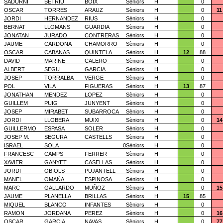
SADURNI
BETRIU
BOIX
Sèniors
H
0
OSCAR
TORRES
ARAUZ
Sèniors
H
0
11
JORDI
HERNANDEZ
RIUS
Sèniors
H
0
BERNAT
LLOMANS
GUARDIA
Sèniors
H
0
JONATAN
JURADO
CONTRERAS
Sèniors
H
0
JAUME
CARDONA
CHAMORRO
Sèniors
H
0
OSCAR
CABANAS
QUINTELA
Sèniors
H
12
88
DAVID
MARINE
CALERO
Sèniors
H
0
ALBERT
SEGU
GARCIA
Sèniors
H
0
JOSEP
TORRALBA
VERGE
Sèniors
H
0
POL
VILA
FIGUERAS
Sèniors
H
13
87
JONATHAN
MENDEZ
LOPEZ
Sèniors
H
0
GUILLEM
PUIG
JUNYENT
Sèniors
H
0
JOSEP
MIRABET
SUBARROCA
Sèniors
H
0
JORDI
LLOBERA
MUIXI
Sèniors
H
0
14
GUILLERMO
ESPASA
SOLER
Sèniors
H
0
JOSEP M.
SEGURA
CASTELLS
Sèniors
H
0
ISRAEL
SOLA
0
Sèniors
H
0
FRANCESC
CAMPS
FERRER
Sèniors
H
0
XAVIER
GANYET
CASELLAS
Sèniors
H
0
JORDI
OBIOLS
PUJANTELL
Sèniors
H
0
MANEL
OMAÑA
ESPINOSA
Sèniors
H
0
MARC
GALLARDO
MUÑOZ
Sèniors
H
0
15
JAUME
PLANELLA
BRILLAS
Sèniors
H
15
85
MIQUEL
BLANCO
INFANTES
Sèniors
H
0
RAMON
JORDANA
PEREZ
Sèniors
H
0
16
OSCAR
GARCIA
NAVAS
Sèniors
H
0
77