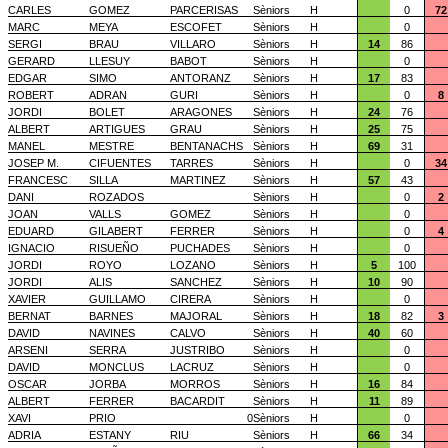
CARLES
GOMEZ
PARCERISAS
Sèniors
H
0
72
MARC
MEYA
ESCOFET
Sèniors
H
0
SERGI
BRAU
VILLARO
Sèniors
H
14
86
GERARD
LLESUY
BABOT
Sèniors
H
0
EDGAR
SIMO
ANTORANZ
Sèniors
H
17
83
ROBERT
ADRAN
GURI
Sèniors
H
0
8
JORDI
BOLET
ARAGONES
Sèniors
H
24
76
ALBERT
ARTIGUES
GRAU
Sèniors
H
25
75
MANEL
MESTRE
BENTANACHS
Sèniors
H
69
31
JOSEP M.
CIFUENTES
TARRES
Sèniors
H
0
34
FRANCESC
SILLA
MARTINEZ
Sèniors
H
57
43
DANI
ROZADOS
Sèniors
H
0
2
JOAN
VALLS
GOMEZ
Sèniors
H
0
EDUARD
GILABERT
FERRER
Sèniors
H
0
4
IGNACIO
RISUEÑO
PUCHADES
Sèniors
H
0
JORDI
ROYO
LOZANO
Sèniors
H
5
100
JORDI
ALIS
SANCHEZ
Sèniors
H
10
90
XAVIER
GUILLAMO
CIRERA
Sèniors
H
0
BERNAT
BARNES
MAJORAL
Sèniors
H
18
82
3
DAVID
NAVINES
CALVO
Sèniors
H
40
60
ARSENI
SERRA
JUSTRIBO
Sèniors
H
0
DAVID
MONCLUS
LACRUZ
Sèniors
H
0
OSCAR
JORBA
MORROS
Sèniors
H
16
84
ALBERT
FERRER
BACARDIT
Sèniors
H
11
89
XAVI
PRIO
0
Sèniors
H
0
ADRIA
ESTANY
RIU
Sèniors
H
66
34