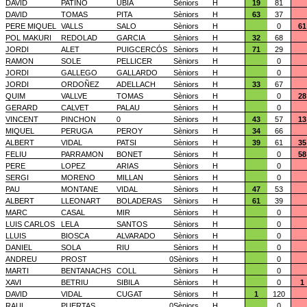
DAVID
PATIÑO
UBIA
Sèniors
H
19
81
DAVID
TOMAS
PITA
Sèniors
H
63
37
PERE MIQUEL
VALLS
SALO
Sèniors
H
0
61
POL MAKURI
REDOLAD
GARCIA
Sèniors
H
32
68
JORDI
ALET
PUIGCERCÓS
Sèniors
H
71
29
RAMON
SOLE
PELLICER
Sèniors
H
0
JORDI
GALLEGO
GALLARDO
Sèniors
H
0
JORDI
ORDOÑEZ
ADELLACH
Sèniors
H
33
67
QUIM
VALLVE
TOMAS
Sèniors
H
0
28
GERARD
CALVET
PALAU
Sèniors
H
0
VINCENT
PINCHON
0
Sèniors
H
43
57
13
MIQUEL
PERUGA
PEROY
Sèniors
H
34
66
ALBERT
VIDAL
PATSI
Sèniors
H
39
61
35
FELIU
PARRAMON
BONET
Sèniors
H
0
58
PERE
LOPEZ
ARIAS
Sèniors
H
0
SERGI
MORENO
MILLAN
Sèniors
H
0
PAU
MONTANE
VIDAL
Sèniors
H
47
53
ALBERT
LLEONART
BOLADERAS
Sèniors
H
61
39
MARC
CASAL
MIR
Sèniors
H
0
LUIS CARLOS
LELA
SANTOS
Sèniors
H
0
LLUIS
BIOSCA
ALVARADO
Sèniors
H
0
DANIEL
SOLA
RIU
Sèniors
H
0
ANDREU
PROST
0
Sèniors
H
0
MARTI
BENTANACHS
COLL
Sèniors
H
0
XAVI
BETRIU
SIBILA
Sèniors
H
0
1
DAVID
VIDAL
CUGAT
Sèniors
H
1
120
RAUL
PUERTAS
0
Sèniors
H
0