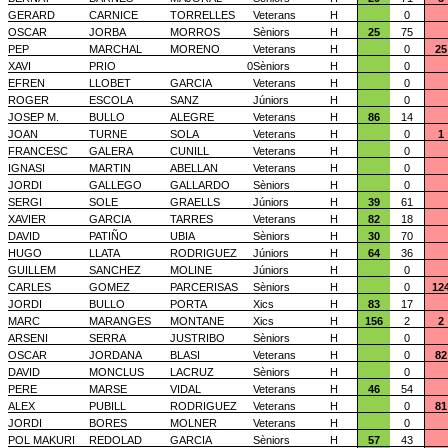
GERARD
CARNICE
TORRELLES
Veterans
H
0
OSCAR
JORBA
MORROS
Sèniors
H
25
75
PEP
MARCHAL
MORENO
Veterans
H
0
25
XAVI
PRIO
0
Sèniors
H
0
EFREN
LLOBET
GARCIA
Veterans
H
0
ROGER
ESCOLA
SANZ
Júniors
H
0
JOSEP M.
BULLO
ALEGRE
Veterans
H
86
14
JOAN
TURNE
SOLA
Veterans
H
0
1
FRANCESC
GALERA
CUNILL
Veterans
H
0
IGNASI
MARTIN
ABELLAN
Veterans
H
0
JORDI
GALLEGO
GALLARDO
Sèniors
H
0
SERGI
SOLE
GRAELLS
Júniors
H
39
61
XAVIER
GARCIA
TARRES
Veterans
H
82
18
DAVID
PATIÑO
UBIA
Sèniors
H
30
70
HUGO
LLATA
RODRIGUEZ
Júniors
H
64
36
GUILLEM
SANCHEZ
MOLINE
Júniors
H
0
CARLES
GOMEZ
PARCERISAS
Sèniors
H
0
12
JORDI
BULLO
PORTA
Xics
H
83
17
MARC
MARANGES
MONTANE
Xics
H
156
2
2
ARSENI
SERRA
JUSTRIBO
Sèniors
H
0
OSCAR
JORDANA
BLASI
Veterans
H
0
82
DAVID
MONCLUS
LACRUZ
Sèniors
H
0
PERE
MARSE
VIDAL
Veterans
H
46
54
ALEX
PUBILL
RODRIGUEZ
Veterans
H
0
81
JORDI
BORES
MOLNER
Veterans
H
0
POL MAKURI
REDOLAD
GARCIA
Sèniors
H
57
43