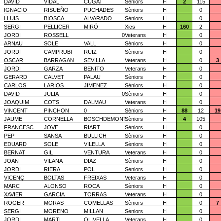
DAVID
VIDAL
CUGAT
Sèniors
H
2
115
IGNACIO
RISUEÑO
PUCHADES
Sèniors
H
0
LLUIS
BIOSCA
ALVARADO
Sèniors
H
0
SERGI
PELLICER
MIRÓ
Xics
H
160
2
JORDI
ROSSELL
0
Veterans
H
0
ARNAU
SOLE
VALL
Sèniors
H
0
JORDI
CAMPRUBI
RUIZ
Sèniors
H
0
OSCAR
BARRAGAN
SEVILLA
Veterans
H
0
3
JORDI
GARZA
BENITO
Veterans
H
0
GERARD
CALVET
PALAU
Sèniors
H
0
CARLOS
LARIOS
JIMENEZ
Sèniors
H
0
DAVID
JULIA
0
Sèniors
H
0
JOAQUIM
COTS
DALMAU
Veterans
H
0
VINCENT
PINCHON
0
Sèniors
H
88
12
19
JAUME
CORNELLA
BOSCHDEMONT
Sèniors
H
4
105
FRANCESC
JOVE
RIART
Sèniors
H
0
PEP
SANSA
BULLICH
Sèniors
H
0
EDUARD
SOLE
VILELLA
Sèniors
H
0
BERNAT
GIL
VENTURA
Veterans
H
0
JOAN
VILANA
DIAZ
Sèniors
H
0
JORDI
RIERA
POL
Sèniors
H
0
VICENÇ
BOLTAS
FREIXAS
Veterans
H
0
MARC
ALONSO
ROCA
Sèniors
H
0
XAVIER
GARCIA
TORRAS
Veterans
H
0
ROGER
MORAS
COMELLAS
Sèniors
H
0
7
SERGI
MORENO
MILLAN
Sèniors
H
0
JORDI
MARTI
OLIVELLA
Veterans
H
0