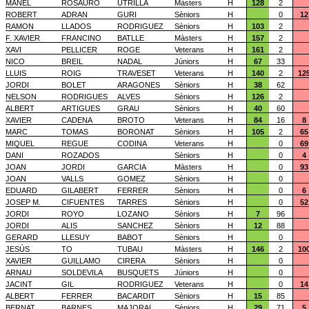
MANEL
ROSAURO
UTRILLA
Màsters
H
128
2
ROBERT
ADRAN
GURI
Sèniors
H
0
12
RAMON
LLADOS
RODRIGUEZ
Sèniors
H
103
2
F. XAVIER
FRANCINO
BATLLE
Màsters
H
157
2
XAVI
PELLICER
ROGE
Veterans
H
161
2
NICO
BREIL
NADAL
Júniors
H
67
33
LLUIS
ROIG
TRAVESET
Veterans
H
140
2
12
JORDI
BOLET
ARAGONES
Sèniors
H
38
62
NELSON
RODRIGUES
ALVES
Sèniors
H
126
2
ALBERT
ARTIGUES
GRAU
Sèniors
H
40
60
XAVIER
CADENA
BROTO
Veterans
H
84
16
8
MARC
TOMAS
BORONAT
Sèniors
H
105
2
65
MIQUEL
REGUE
CODINA
Veterans
H
0
69
DANI
ROZADOS
Sèniors
H
0
4
JOAN
JORDI
GARCIA
Màsters
H
0
93
JOAN
VALLS
GOMEZ
Sèniors
H
0
EDUARD
GILABERT
FERRER
Sèniors
H
0
6
JOSEP M.
CIFUENTES
TARRES
Sèniors
H
0
52
JORDI
ROYO
LOZANO
Sèniors
H
7
96
JORDI
ALIS
SANCHEZ
Sèniors
H
12
88
GERARD
LLESUY
BABOT
Sèniors
H
0
JESÚS
TO
TUBAU
Màsters
H
146
2
10
XAVIER
GUILLAMO
CIRERA
Sèniors
H
0
ARNAU
SOLDEVILA
BUSQUETS
Júniors
H
0
JACINT
GIL
RODRIGUEZ
Veterans
H
0
14
ALBERT
FERRER
BACARDIT
Sèniors
H
15
85
BERNAT
BARNES
MAJORAL
Sèniors
H
29
71
5