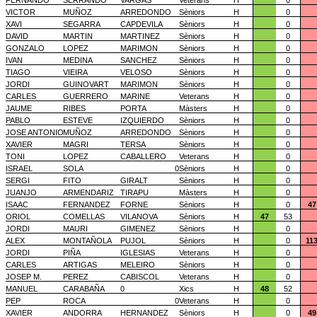
FERNANDO
SERRANDO
VARGAS
Veterans
H
0
VICTOR
MUÑOZ
ARREDONDO
Sèniors
H
0
XAVI
SEGARRA
CAPDEVILA
Sèniors
H
0
DAVID
MARTIN
MARTINEZ
Sèniors
H
0
GONZALO
LOPEZ
MARIMON
Sèniors
H
0
IVAN
MEDINA
SANCHEZ
Sèniors
H
0
TIAGO
VIEIRA
VELOSO
Sèniors
H
0
JORDI
GUINOVART
MARIMON
Sèniors
H
0
CARLES
GUERRERO
MARINE
Veterans
H
0
JAUME
RIBES
PORTA
Màsters
H
0
PABLO
ESTEVE
IZQUIERDO
Sèniors
H
0
JOSE ANTONIO
MUÑOZ
ARREDONDO
Sèniors
H
0
XAVIER
MAGRI
TERSA
Sèniors
H
0
TONI
LOPEZ
CABALLERO
Veterans
H
0
ISRAEL
SOLA
0
Sèniors
H
0
SERGI
FITO
GIRALT
Sèniors
H
0
JUANJO
ARMENDARIZ
TIRAPU
Màsters
H
0
ISAAC
FERNANDEZ
FORNE
Sèniors
H
0
47
ORIOL
COMELLAS
VILANOVA
Sèniors
H
47
53
JORDI
MAURI
GIMENEZ
Sèniors
H
0
ALEX
MONTAÑOLA
PUJOL
Sèniors
H
0
11
JORDI
PIÑA
IGLESIAS
Veterans
H
0
CARLES
ARTIGAS
MELEIRO
Sèniors
H
0
JOSEP M.
PEREZ
CABISCOL
Veterans
H
0
MANUEL
CARABAÑA
0
Xics
H
48
52
PEP
ROCA
0
Veterans
H
0
XAVIER
ANDORRA
HERNANDEZ
Sèniors
H
0
49