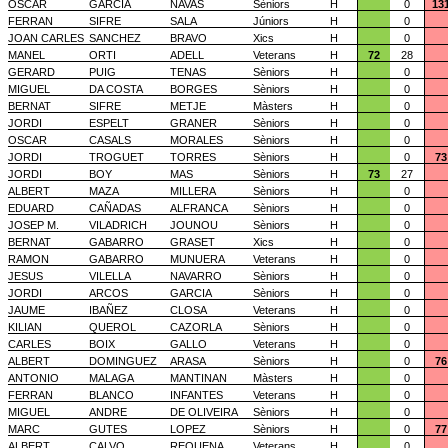
OSCAR
GARCIA
NAVAS
Sèniors
H
0
13
FERRAN
SIFRE
SALA
Júniors
H
0
JOAN CARLES
SANCHEZ
BRAVO
Xics
H
0
MANEL
ORTI
ADELL
Veterans
H
72
28
GERARD
PUIG
TENAS
Sèniors
H
0
MIGUEL
DA COSTA
BORGES
Sèniors
H
0
BERNAT
SIFRE
METJE
Màsters
H
0
JORDI
ESPELT
GRANER
Sèniors
H
0
OSCAR
CASALS
MORALES
Sèniors
H
0
JORDI
TROGUET
TORRES
Sèniors
H
0
73
JORDI
BOY
MAS
Sèniors
H
73
27
ALBERT
MAZA
MILLERA
Sèniors
H
0
EDUARD
CAÑADAS
ALFRANCA
Sèniors
H
0
JOSEP M.
VILADRICH
JOUNOU
Sèniors
H
0
BERNAT
GABARRO
GRASET
Xics
H
0
RAMON
GABARRO
MUNUERA
Veterans
H
0
JESUS
VILELLA
NAVARRO
Sèniors
H
0
JORDI
ARCOS
GARCIA
Sèniors
H
0
JAUME
IBAÑEZ
CLOSA
Veterans
H
0
KILIAN
QUEROL
CAZORLA
Sèniors
H
0
CARLES
BOIX
GALLO
Veterans
H
0
ALBERT
DOMINGUEZ
ARASA
Sèniors
H
0
76
ANTONIO
MALAGA
MANTINAN
Màsters
H
0
FERRAN
BLANCO
INFANTES
Veterans
H
0
MIGUEL
ANDRE
DE OLIVEIRA
Sèniors
H
0
MARC
GUTES
LOPEZ
Sèniors
H
0
77
ALBERT
CALVO
REQUENA
Veterans
H
0