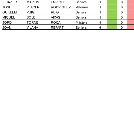
F. JAVIER
MARTIN
ENRIQUE
Sèniors
H
0
JOSE
PLACER
RODRIGUEZ
Veterans
H
0
GUILLEM
PUIG
REIG
Sèniors
H
0
MIQUEL
SOLE
AIXAS
Sèniors
H
0
JORDI
TORNE
ROCA
Màsters
H
0
JOAN
VILANA
REFART
Sèniors
H
0