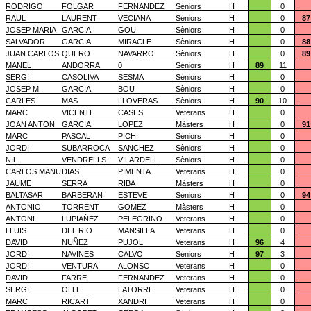
RODRIGO
FOLGAR
FERNANDEZ
Sèniors
H
0
RAUL
LAURENT
VECIANA
Sèniors
H
0
87
JOSEP MARIA
GARCIA
GOU
Sèniors
H
0
SALVADOR
GARCIA
MIRACLE
Sèniors
H
0
88
JUAN CARLOS
QUERO
NAVARRO
Sèniors
H
0
89
MANEL
ANDORRA
0
Sèniors
H
89
11
SERGI
CASOLIVA
SESMA
Sèniors
H
0
JOSEP M.
GARCIA
BOU
Sèniors
H
0
CARLES
MAS
LLOVERAS
Sèniors
H
90
10
MARC
VICENTE
CASES
Veterans
H
0
JOAN ANTON
GARCIA
LOPEZ
Màsters
H
0
91
MARC
PASCAL
PICH
Sèniors
H
0
JORDI
SUBARROCA
SANCHEZ
Sèniors
H
0
NIL
VENDRELLS
VILARDELL
Sèniors
H
0
CARLOS MANU
DIAS
PIMENTA
Veterans
H
0
JAUME
SERRA
RIBA
Màsters
H
0
BALTASAR
BARBERAN
ESTEVE
Sèniors
H
0
94
ANTONIO
TORRENT
GOMEZ
Màsters
H
0
ANTONI
LUPIAÑEZ
PELEGRINO
Veterans
H
0
LLUIS
DEL RIO
MANSILLA
Veterans
H
0
DAVID
NUÑEZ
PUJOL
Veterans
H
96
4
JORDI
NAVINES
CALVO
Sèniors
H
97
3
JORDI
VENTURA
ALONSO
Veterans
H
0
DAVID
FARRE
FERNANDEZ
Veterans
H
0
SERGI
OLLE
LATORRE
Veterans
H
0
MARC
RICART
XANDRI
Veterans
H
0