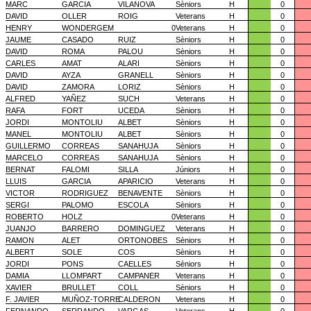
MARC
GARCIA
VILANOVA
Sèniors
H
0
DAVID
OLLER
ROIG
Veterans
H
0
HENRY
WONDERGEM
0
Veterans
H
0
JAUME
CASADO
RUIZ
Sèniors
H
0
DAVID
ROMA
PALOU
Sèniors
H
0
CARLES
AMAT
ALARI
Sèniors
H
0
DAVID
AYZA
GRANELL
Sèniors
H
0
DAVID
ZAMORA
LORIZ
Sèniors
H
0
ALFRED
YAÑEZ
SUCH
Veterans
H
0
RAFA
FORT
UCEDA
Sèniors
H
0
JORDI
MONTOLIU
ALBET
Sèniors
H
0
MANEL
MONTOLIU
ALBET
Sèniors
H
0
GUILLERMO
CORREAS
SANAHUJA
Sèniors
H
0
MARCELO
CORREAS
SANAHUJA
Sèniors
H
0
BERNAT
FALOMI
SILLA
Júniors
H
0
LLUIS
GARCIA
APARICIO
Veterans
H
0
VICTOR
RODRIGUEZ
BENAVENTE
Sèniors
H
0
SERGI
PALOMO
ESCOLA
Sèniors
H
0
ROBERTO
HOLZ
0
Veterans
H
0
JUANJO
BARRERO
DOMINGUEZ
Veterans
H
0
RAMON
ALET
ORTONOBES
Sèniors
H
0
ALBERT
SOLE
COS
Sèniors
H
0
JORDI
PONS
CAELLES
Sèniors
H
0
DAMIA
LLOMPART
CAMPANER
Veterans
H
0
XAVIER
BRULLET
COLL
Sèniors
H
0
F. JAVIER
MUÑOZ-TORRE
CALDERON
Veterans
H
0