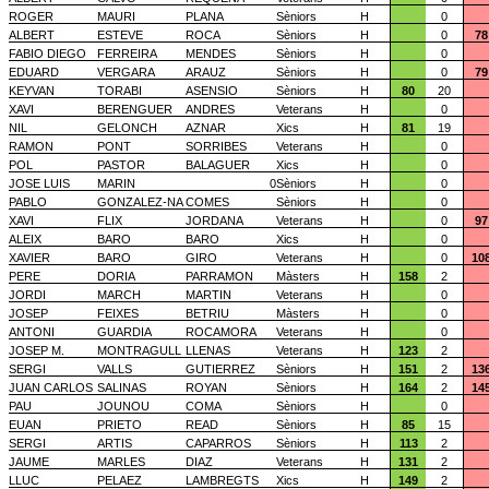
ROGER
MAURI
PLANA
Sèniors
H
0
ALBERT
ESTEVE
ROCA
Sèniors
H
0
78
FABIO DIEGO
FERREIRA
MENDES
Sèniors
H
0
EDUARD
VERGARA
ARAUZ
Sèniors
H
0
79
KEYVAN
TORABI
ASENSIO
Sèniors
H
80
20
XAVI
BERENGUER
ANDRES
Veterans
H
0
NIL
GELONCH
AZNAR
Xics
H
81
19
RAMON
PONT
SORRIBES
Veterans
H
0
POL
PASTOR
BALAGUER
Xics
H
0
JOSE LUIS
MARIN
0
Sèniors
H
0
PABLO
GONZALEZ-NA
COMES
Sèniors
H
0
XAVI
FLIX
JORDANA
Veterans
H
0
97
ALEIX
BARO
BARO
Xics
H
0
XAVIER
BARO
GIRO
Veterans
H
0
10
PERE
DORIA
PARRAMON
Màsters
H
158
2
JORDI
MARCH
MARTIN
Veterans
H
0
JOSEP
FEIXES
BETRIU
Màsters
H
0
ANTONI
GUARDIA
ROCAMORA
Veterans
H
0
JOSEP M.
MONTRAGULL
LLENAS
Veterans
H
123
2
SERGI
VALLS
GUTIERREZ
Sèniors
H
151
2
13
JUAN CARLOS
SALINAS
ROYAN
Sèniors
H
164
2
14
PAU
JOUNOU
COMA
Sèniors
H
0
EUAN
PRIETO
READ
Sèniors
H
85
15
SERGI
ARTIS
CAPARROS
Sèniors
H
113
2
JAUME
MARLES
DIAZ
Veterans
H
131
2
LLUC
PELAEZ
LAMBREGTS
Xics
H
149
2