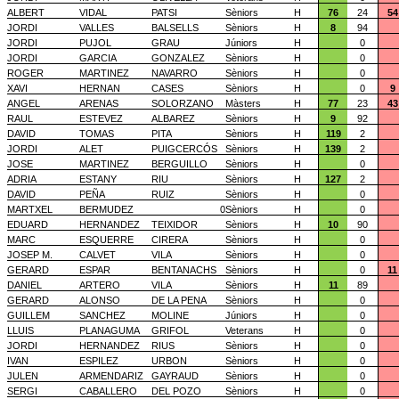
ALBERT
VIDAL
PATSI
Sèniors
H
76
24
54
JORDI
VALLES
BALSELLS
Sèniors
H
8
94
JORDI
PUJOL
GRAU
Júniors
H
0
JORDI
GARCIA
GONZALEZ
Sèniors
H
0
ROGER
MARTINEZ
NAVARRO
Sèniors
H
0
XAVI
HERNAN
CASES
Sèniors
H
0
9
ANGEL
ARENAS
SOLORZANO
Màsters
H
77
23
43
RAUL
ESTEVEZ
ALBAREZ
Sèniors
H
9
92
DAVID
TOMAS
PITA
Sèniors
H
119
2
JORDI
ALET
PUIGCERCÓS
Sèniors
H
139
2
JOSE
MARTINEZ
BERGUILLO
Sèniors
H
0
ADRIA
ESTANY
RIU
Sèniors
H
127
2
DAVID
PEÑA
RUIZ
Sèniors
H
0
MARTXEL
BERMUDEZ
0
Sèniors
H
0
EDUARD
HERNANDEZ
TEIXIDOR
Sèniors
H
10
90
MARC
ESQUERRE
CIRERA
Sèniors
H
0
JOSEP M.
CALVET
VILA
Sèniors
H
0
GERARD
ESPAR
BENTANACHS
Sèniors
H
0
11
DANIEL
ARTERO
VILA
Sèniors
H
11
89
GERARD
ALONSO
DE LA PENA
Sèniors
H
0
GUILLEM
SANCHEZ
MOLINE
Júniors
H
0
LLUIS
PLANAGUMA
GRIFOL
Veterans
H
0
JORDI
HERNANDEZ
RIUS
Sèniors
H
0
IVAN
ESPILEZ
URBON
Sèniors
H
0
JULEN
ARMENDARIZ
GAYRAUD
Sèniors
H
0
SERGI
CABALLERO
DEL POZO
Sèniors
H
0