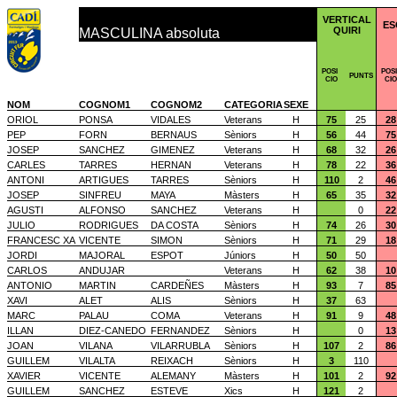
VERTICAL
ES
QUIRI
MASCULINA absoluta
POSI
POSI
PUNTS
CIO
CIO
NOM
COGNOM1
COGNOM2
CATEGORIA
SEXE
ORIOL
PONSA
VIDALES
Veterans
H
75
25
28
PEP
FORN
BERNAUS
Sèniors
H
56
44
75
JOSEP
SANCHEZ
GIMENEZ
Veterans
H
68
32
26
CARLES
TARRES
HERNAN
Veterans
H
78
22
36
ANTONI
ARTIGUES
TARRES
Sèniors
H
110
2
46
JOSEP
SINFREU
MAYA
Màsters
H
65
35
32
AGUSTI
ALFONSO
SANCHEZ
Veterans
H
0
22
JULIO
RODRIGUES
DA COSTA
Sèniors
H
74
26
30
FRANCESC XA
VICENTE
SIMON
Sèniors
H
71
29
18
JORDI
MAJORAL
ESPOT
Júniors
H
50
50
CARLOS
ANDUJAR
Veterans
H
62
38
10
ANTONIO
MARTIN
CARDEÑES
Màsters
H
93
7
85
XAVI
ALET
ALIS
Sèniors
H
37
63
MARC
PALAU
COMA
Veterans
H
91
9
48
ILLAN
DIEZ-CANEDO
FERNANDEZ
Sèniors
H
0
13
JOAN
VILANA
VILARRUBLA
Sèniors
H
107
2
86
GUILLEM
VILALTA
REIXACH
Sèniors
H
3
110
XAVIER
VICENTE
ALEMANY
Màsters
H
101
2
92
GUILLEM
SANCHEZ
ESTEVE
Xics
H
121
2