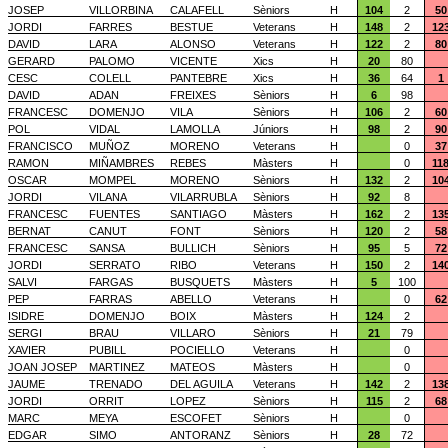
JOSEP
VILLORBINA
CALAFELL
Sèniors
H
104
2
50
JORDI
FARRES
BESTUE
Veterans
H
148
2
12
DAVID
LARA
ALONSO
Veterans
H
122
2
80
GERARD
PALOMO
VICENTE
Xics
H
20
80
CESC
COLELL
PANTEBRE
Xics
H
36
64
1
DAVID
ADAN
FREIXES
Sèniors
H
6
98
FRANCESC
DOMENJO
VILA
Sèniors
H
106
2
60
POL
VIDAL
LAMOLLA
Júniors
H
98
2
90
FRANCISCO
MUÑOZ
MORENO
Veterans
H
0
37
RAMON
MIÑAMBRES
REBES
Màsters
H
0
11
OSCAR
MOMPEL
MORENO
Sèniors
H
132
2
10
JORDI
VILANA
VILARRUBLA
Sèniors
H
92
8
FRANCESC
FUENTES
SANTIAGO
Màsters
H
162
2
13
BERNAT
CANUT
FONT
Sèniors
H
120
2
58
FRANCESC
SANSA
BULLICH
Sèniors
H
95
5
72
JORDI
SERRATO
RIBO
Veterans
H
150
2
14
SALVI
FARGAS
BUSQUETS
Màsters
H
5
100
PEP
FARRAS
ABELLO
Veterans
H
0
62
ISIDRE
DOMENJO
BOIX
Màsters
H
124
2
SERGI
BRAU
VILLARO
Sèniors
H
21
79
XAVIER
PUBILL
POCIELLO
Veterans
H
0
JOAN JOSEP
MARTINEZ
MATEOS
Màsters
H
0
JAUME
TRENADO
DEL AGUILA
Veterans
H
142
2
13
JORDI
ORRIT
LOPEZ
Sèniors
H
115
2
68
MARC
MEYA
ESCOFET
Sèniors
H
0
EDGAR
SIMO
ANTORANZ
Sèniors
H
28
72