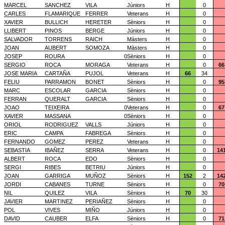
MARCEL
SANCHEZ
VILA
Júniors
H
0
CARLES
FLAMARIQUE
FERRER
Veterans
H
0
XAVIER
BULLICH
HERETER
Sèniors
H
0
LLIBERT
PINOS
BERGE
Júniors
H
0
SALVADOR
TORRENS
RAICH
Màsters
H
0
JOAN
AUBERT
SOMOZA
Màsters
H
0
JOSEP
ROURA
0
Sèniors
H
0
SERGIO
ROCA
MORAGA
Veterans
H
0
66
JOSE MARIA
CARTAÑA
PUJOL
Veterans
H
66
34
FELIU
PARRAMON
BONET
Sèniors
H
0
95
MARC
ESCOLAR
GARCIA
Sèniors
H
0
FERRAN
QUERALT
GARCIA
Sèniors
H
0
JOAO
TEIXEIRA
0
Veterans
H
0
67
XAVIER
MASSANA
0
Sèniors
H
0
ORIOL
RODRIGUEZ
VALLS
Júniors
H
0
ERIC
CAMPA
FABREGA
Sèniors
H
0
FERNANDO
GOMEZ
PEREZ
Veterans
H
0
SEBASTIA
IBAÑEZ
SERRA
Veterans
H
0
14
ALBERT
ROCA
EDO
Sèniors
H
0
SERGI
RIBES
BETRIU
Júniors
H
0
JOAN
GARRIGA
MUÑOZ
Sèniors
H
152
2
14
JORDI
CABANES
TURNE
Sèniors
H
0
70
NIL
QUILEZ
VILA
Sèniors
H
70
30
JAVIER
MARTINEZ
PERIAÑEZ
Sèniors
H
0
POL
VIVES
MIÑO
Júniors
H
0
DAVID
CAUBER
ELFA
Sèniors
H
0
71