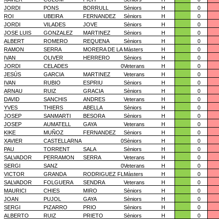
JORDI
PONS
BORRULL
Sèniors
H
0
ROI
UBEIRA
FERNANDEZ
Sèniors
H
0
JORDI
VILADES
JOVE
Sèniors
H
0
JOSE LUIS
GONZALEZ
MARTINEZ
Sèniors
H
0
ALBERT
ROMERO
REQUENA
Sèniors
H
0
RAMON
SERRA
MORERA DE LA
Màsters
H
0
IVAN
OLIVER
HERRERO
Sèniors
H
0
JORDI
CELADES
0
Veterans
H
0
JESÚS
GARCIA
MARTINEZ
Veterans
H
0
IVAN
RUBIO
ESPRIU
Sèniors
H
0
ARNAU
RUIZ
GRACIA
Sèniors
H
0
DAVID
SANCHIS
ANDRES
Veterans
H
0
YVES
THIERS
ABELLA
Sèniors
H
0
JOSEP
SANMARTI
BESORA
Sèniors
H
0
JOSEP
AUMATELL
GAYA
Veterans
H
0
KIKE
MUÑOZ
FERNANDEZ
Sèniors
H
0
XAVIER
CASTELLARNA
0
Sèniors
H
0
PAU
TORRENT
SALA
Sèniors
H
0
SALVADOR
PERRAMON
SERRA
Veterans
H
0
SERGI
SANZ
0
Veterans
H
0
VICTOR
GRANDA
RODRIGUEZ FL
Màsters
H
0
SALVADOR
FOLGUERA
SENDRA
Veterans
H
0
MAURICI
CHIES
MIRO
Sèniors
H
0
JOAN
PUJOL
GAYA
Sèniors
H
0
SERGI
PIZARRO
PRIO
Sèniors
H
0
ALBERTO
RUIZ
PRIETO
Sèniors
H
0