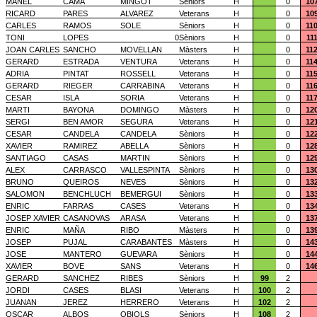
MANEL
CAMA
MINGOT
Sèniors
H
0
10
RICARD
PARES
ALVAREZ
Veterans
H
0
10
CARLES
RAMOS
SOLE
Sèniors
H
0
11
TONI
LOPES
0
Sèniors
H
0
11
JOAN CARLES
SANCHO
MOVELLAN
Màsters
H
0
11
GERARD
ESTRADA
VENTURA
Veterans
H
0
11
ADRIA
PINTAT
ROSSELL
Veterans
H
0
11
GERARD
RIEGER
CARRABINA
Veterans
H
0
11
CESAR
ISLA
SORIA
Veterans
H
0
11
MARTI
BAYONA
DOMINGO
Màsters
H
0
12
SERGI
BEN AMOR
SEGURA
Veterans
H
0
12
CESAR
CANDELA
CANDELA
Sèniors
H
0
12
XAVIER
RAMIREZ
ABELLA
Sèniors
H
0
12
SANTIAGO
CASAS
MARTIN
Sèniors
H
0
12
ALEX
CARRASCO
VALLESPINTA
Sèniors
H
0
13
BRUNO
QUEIROS
NEVES
Sèniors
H
0
13
SALOMON
BENCHLUCH
BEMERGUI
Sèniors
H
0
13
ENRIC
FARRAS
CASES
Veterans
H
0
13
JOSEP XAVIER
CASANOVAS
ARASA
Veterans
H
0
13
ENRIC
MAÑA
RIBO
Màsters
H
0
13
JOSEP
PUJAL
CARABANTES
Màsters
H
0
14
JOSE
MANTERO
GUEVARA
Sèniors
H
0
14
XAVIER
BOVE
SANS
Veterans
H
0
14
GERARD
SANCHEZ
RIBES
Sèniors
H
99
2
JORDI
CASES
BLASI
Veterans
H
100
2
JUANAN
JEREZ
HERRERO
Veterans
H
102
2
OSCAR
ALBOS
OBIOLS
Sèniors
H
108
2