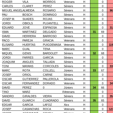
ROGER
VILA
MORROS
Veterans
H
0
CARLES
CLARET
PEREZ
Sèniors
H
0
MIGUEL ANGEL
ALMEIDA
ROSARIO
Sèniors
H
0
96
PAU
BOSCH
DOMINGO
Sèniors
H
0
JOSEP M.
SUADES
ROJAS
Veterans
H
0
JORDI
OBIOLS
PUJANTELL
Sèniors
H
0
EDUARD
JOVE
ESPINOSA
Sèniors
H
0
31
ISMA
MARTINEZ
DELGADO
Sèniors
H
31
69
DAVID
HERRERA
BARROSO
Sèniors
H
0
PACO
PAREJA
GRACIA
Veterans
H
0
ELISARD
HUERTAS
PUIGDEMASA
Veterans
H
0
11
MARC
GUAL
TENA
Veterans
H
0
MIQUEL
GENIS
BARDOLET
Sèniors
H
32
68
JORDI
FARRES
GARCIA
Sèniors
H
0
JOAQUIM
ANGLES
TALLADA
Sèniors
H
0
TONI
MAYANS
CORCOLES
Sèniors
H
0
33
MARC
ROTA
COLLELL
Júniors
H
33
67
JOSEP
ORIOL
CARNE
Sèniors
H
0
OSCAR
GUTIERREZ
PALLEROLA
Sèniors
H
0
OSCAR
FERNANDEZ
DORADO
Veterans
H
0
34
DAVID
PEREZ
0
Júniors
H
34
66
TINO
MARZ
0
Veterans
H
0
SANDRO
GIRALDES
VIEIRA
Sèniors
H
0
35
DAVID
GUARCH
CUADRADO
Sèniors
H
35
65
EDGAR
GARCIA
LAFOZ
Xics
H
0
JOSEP
CASANOVAS
ROCA
Veterans
H
0
12