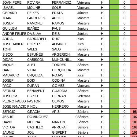
JOAN PERE
ROVIRA
FERRANDIZ
Veterans
H
0
ISMAEL
MOLINE
SOLE
Veterans
H
0
GERARD
FEIXES
PRATS
Júniors
H
0
JOAN
FARRERES
AUGE
Màsters
H
0
JOSEP
RAMONET
RAMOS
Màsters
H
0
GUILLEM
IBAÑEZ
FAUS
Júniors
H
0
ANDRE FELIPE
DA SILVA
REIS
Júniors
H
0
ADRIA
SARRADELL
RUIZ
Xics
H
0
JOSE JAVIER
CORTES
ALBANELL
Xics
H
0
TONI
VALLS
SALO
Sèniors
H
0
SISCO
ESPUÑES
ARGERICH
Màsters
H
0
DIDAC
CABISCOL
MUNCUNILL
Xics
H
0
MIQUEL
ALET
TORRES
Sèniors
H
0
DANI
VIDAL
CERQUEDA
Màsters
H
0
MAURICIO
URQUIZA
ROJAS
Xics
H
0
JOSEP
BOIX
CODINA
Màsters
H
0
PACO
DURAN
GOMEZ
Veterans
H
0
BERNAT
BENAVENT
GUARDIA
Sèniors
H
0
JOSEP M.
ESPOT
HERNAN
Veterans
H
0
PEDRO PABLO
PASTOR
OLMOS
Màsters
H
0
JOSE IGNACIO
PINOL
HERRERO
Màsters
H
0
SERGIO
GRACIA
ARIZ
Sèniors
H
0
98
JESUS
DOMINGUEZ
0
Sèniors
H
0
10
DAVID
MOLINA
MARTIN
Sèniors
H
0
10
VICTOR
CASTILLO
ARRUFAT
Sèniors
H
0
10
JAUME
JOU
GISPERT
Sèniors
H
0
10