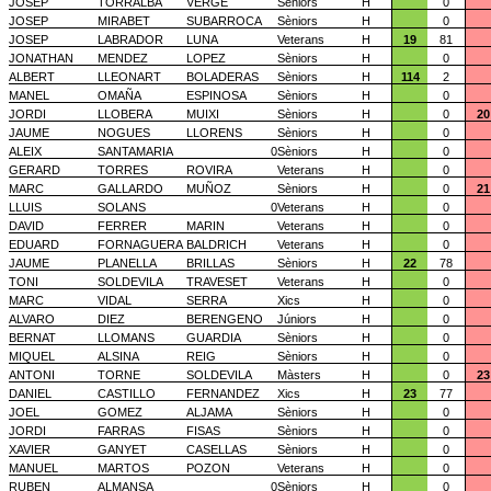
JOSEP
TORRALBA
VERGE
Sèniors
H
0
JOSEP
MIRABET
SUBARROCA
Sèniors
H
0
JOSEP
LABRADOR
LUNA
Veterans
H
19
81
JONATHAN
MENDEZ
LOPEZ
Sèniors
H
0
ALBERT
LLEONART
BOLADERAS
Sèniors
H
114
2
MANEL
OMAÑA
ESPINOSA
Sèniors
H
0
JORDI
LLOBERA
MUIXI
Sèniors
H
0
20
JAUME
NOGUES
LLORENS
Sèniors
H
0
ALEIX
SANTAMARIA
0
Sèniors
H
0
GERARD
TORRES
ROVIRA
Veterans
H
0
MARC
GALLARDO
MUÑOZ
Sèniors
H
0
21
LLUIS
SOLANS
0
Veterans
H
0
DAVID
FERRER
MARIN
Veterans
H
0
EDUARD
FORNAGUERA
BALDRICH
Veterans
H
0
JAUME
PLANELLA
BRILLAS
Sèniors
H
22
78
TONI
SOLDEVILA
TRAVESET
Veterans
H
0
MARC
VIDAL
SERRA
Xics
H
0
ALVARO
DIEZ
BERENGENO
Júniors
H
0
BERNAT
LLOMANS
GUARDIA
Sèniors
H
0
MIQUEL
ALSINA
REIG
Sèniors
H
0
ANTONI
TORNE
SOLDEVILA
Màsters
H
0
23
DANIEL
CASTILLO
FERNANDEZ
Xics
H
23
77
JOEL
GOMEZ
ALJAMA
Sèniors
H
0
JORDI
FARRAS
FISAS
Sèniors
H
0
XAVIER
GANYET
CASELLAS
Sèniors
H
0
MANUEL
MARTOS
POZON
Veterans
H
0
RUBEN
ALMANSA
0
Sèniors
H
0