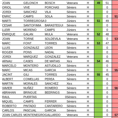
JOAN
GELONCH
BOSCH
Veterans
H
49
51
ORIOL
VIVE
PORCHAS
Sèniors
H
0
JORDI
SANCHEZ
VILA
Sèniors
H
0
ENRIC
CAMPS
SOLA
Sèniors
H
0
51
MARTI
TORREGROSA
0
Júniors
H
51
49
CESAR
SANTOFIMIA
BARASTEGUI
Sèniors
H
0
LLEIR
MORENO
CAMPS
Júniors
H
0
ENRIQUE
GALAN
MULA
Veterans
H
52
48
JOAN
TORNE
SOLDEVILA
Veterans
H
0
53
MARC
FONT
TORRES
Sèniors
H
53
47
LLUIS
GONZALEZ
LEON
Sèniors
H
0
ROGER
PONS
NADAL
Sèniors
H
0
JORDI
MARQUEZ
GONZALEZ
Veterans
H
0
ARNAU
CASES
DE MATIAS
Xics
H
54
46
MARCELO
MONTERO
ASTUDILLO
Sèniors
H
0
MARC
MICAS
GARCIA
Sèniors
H
0
55
JACINT
GILI
TORRES
Júniors
H
55
45
ALBERT
COMELLAS
PEREA
Sèniors
H
0
MARTIN
MORALES
SANCHEZ
Xics
H
0
XAVIER
NUÑEZ
ROMERO
Sèniors
H
0
56
ABRAHAN
BRINGUE
BEERINGS
Sèniors
H
0
RAUL
PUERTAS
0
Sèniors
H
0
MIQUEL
CAMPS
FERRER
Sèniors
H
0
ROBERTO
PINTADO
CANTARERO
Sèniors
H
0
CARLOS
PASCUAL
GARCIA
Sèniors
H
0
JOAN CARLES
MONTENEGRO
GALLARDO
Veterans
H
0
57