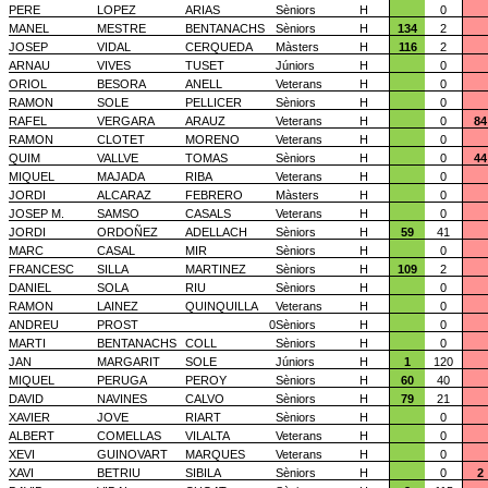
PERE
LOPEZ
ARIAS
Sèniors
H
0
MANEL
MESTRE
BENTANACHS
Sèniors
H
134
2
JOSEP
VIDAL
CERQUEDA
Màsters
H
116
2
ARNAU
VIVES
TUSET
Júniors
H
0
ORIOL
BESORA
ANELL
Veterans
H
0
RAMON
SOLE
PELLICER
Sèniors
H
0
RAFEL
VERGARA
ARAUZ
Veterans
H
0
84
RAMON
CLOTET
MORENO
Veterans
H
0
QUIM
VALLVE
TOMAS
Sèniors
H
0
44
MIQUEL
MAJADA
RIBA
Veterans
H
0
JORDI
ALCARAZ
FEBRERO
Màsters
H
0
JOSEP M.
SAMSO
CASALS
Veterans
H
0
JORDI
ORDOÑEZ
ADELLACH
Sèniors
H
59
41
MARC
CASAL
MIR
Sèniors
H
0
FRANCESC
SILLA
MARTINEZ
Sèniors
H
109
2
DANIEL
SOLA
RIU
Sèniors
H
0
RAMON
LAINEZ
QUINQUILLA
Veterans
H
0
ANDREU
PROST
0
Sèniors
H
0
MARTI
BENTANACHS
COLL
Sèniors
H
0
JAN
MARGARIT
SOLE
Júniors
H
1
120
MIQUEL
PERUGA
PEROY
Sèniors
H
60
40
DAVID
NAVINES
CALVO
Sèniors
H
79
21
XAVIER
JOVE
RIART
Sèniors
H
0
ALBERT
COMELLAS
VILALTA
Veterans
H
0
XEVI
GUINOVART
MARQUES
Veterans
H
0
XAVI
BETRIU
SIBILA
Sèniors
H
0
2