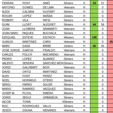
FERRAN
PONT
SIMÓ
Sèniors
H
43
57
ANTONIO
GOMES
DE LIMA
Veterans
H
0
ALEIX
CALSINA
GUITART
Sèniors
H
0
ROGER
LOPEZ
MAÑAS
Júniors
H
0
ROBERT
VILA
PATSI
Sèniors
H
0
GUIM
LLORT
ALEGRET
Sèniors
H
44
56
JOAN
LLOBERA
SANMARTI
Veterans
H
0
JOAN MARC
PAQUES
BUCHACA
Sèniors
H
0
EZEQUIEL
ESTEVE
ESCRICH
Màsters
H
145
2
JUANJO
MARTINEZ
CARO
Veterans
H
0
45
MARC
GASA
BIRBE
Júniors
H
45
55
JOSE JORGE
GARCIA
FIDALGO
Veterans
H
0
CARLES
FOLCH
MACARENU
Veterans
H
0
PEDRO
LOPEZ
ALVAREZ
Sèniors
H
0
VALENTI
SENDRA
SANCHEZ-MON
Sèniors
H
0
JORDI
GALOBART
BOIX
Veterans
H
0
DAVID
ORTIZ
MARTINEZ
Sèniors
H
0
ALEX
FONT
PEREZ
Sèniors
H
0
NOEL
HORMIGO
OTERO
Sèniors
H
0
SERGI
FARRO
SOLER
Sèniors
H
0
MARIO
RAMIREZ
VAZQUEZ
Sèniors
H
0
JOSEP M.
PUJOL
RIBERA
Màsters
H
0
JORDI
SEGUI
URBANEJA
Sèniors
H
0
IACOB
TOMA
0
Sèniors
H
0
ROC
RODRIGUEZ
VALLS
Sèniors
H
0
JESÚS
OSUNA
HENARES
Veterans
H
0