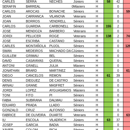
CARLES
SERRA
NECHES
Júniors
H
58
42
SERAFIN
BARREAL
0
Màsters
H
0
CARLOS
AROCAS
BONACHE
Sèniors
H
0
59
JOAN
CARRANCA
VILANOVA
Veterans
H
0
JOAN
BORROS
VENDRELL
Sèniors
H
0
CARLOS
GUARDIA
CARBONELL
Sèniors
H
155
2
JOSE
MENDOZA
BARBERO
Veterans
H
0
JORDI
PELLICER
ROGE
Veterans
H
138
2
74
JOSE
ESCRIBA
CASTANO
Sèniors
H
0
CARLES
MONTAÑOLA
PUJOL
Sèniors
H
0
12
SWAN
MEDEIROS
MACHADO DA C
Júniors
H
0
GUILLEM
GRIMAU
BEL
Sèniors
H
0
DAVID
CASAYAYAS
QUERAL
Sèniors
H
0
ANTONI
GRAELL
JULIA
Màsters
H
0
JONATHAN
BRARD
MARTINEZ
Sèniors
H
0
61
DIEGO
CANCELOS
REMON
Júniors
H
61
39
DENIS
DIEGUEZ
DE CASTRO
Sèniors
H
0
ARNAU
GRANE
MASFRET
Sèniors
H
0
JORDI
LOPEZ
AYGUASANOS
Màsters
H
0
TONI
FITO
PI
Sèniors
H
0
FABIA
SUBIRANA
DALMAU
Sèniors
H
0
EDUARD
PRADA
LLADO
Sèniors
H
0
GONZALO
CRUZ
ALFONSO
Sèniors
H
0
FABRICE
DE OLIVEIRA
DUARTE
Veterans
H
0
63
IU
ESCOLA
VILADRICH
Júniors
H
63
37
JOSEP
GARCIA
BADIA
Sèniors
H
0
XAVIER
COLOM
PICH
Sèniors
H
0