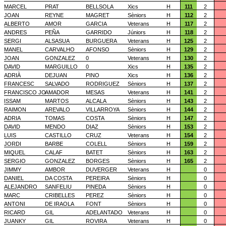
MARCEL
PRAT
BELLSOLA
Xics
H
111
2
JOAN
REYNE
MAGRET
Sèniors
H
112
2
ALBERTO
AMOR
GARCIA
Veterans
H
117
2
ANDRES
PEÑA
GARRIDO
Júniors
H
118
2
SERGI
ALSASUA
BURGUERA
Veterans
H
125
2
MANEL
CARVALHO
AFONSO
Sèniors
H
129
2
JOAN
GONZALEZ
0
Veterans
H
130
2
DAVID
MARGUILLO
0
Xics
H
135
2
ADRIÀ
DEJUAN
PINO
Xics
H
136
2
FRANCESC
SALVADO
RODRIGUEZ
Sèniors
H
137
2
FRANCISCO JO
AMADOR
MESAS
Veterans
H
141
2
ISSAM
MARTOS
ALCALA
Sèniors
H
143
2
RAIMON
AREVALO
VILLARROYA
Sèniors
H
144
2
ADRIA
TOMAS
COSTA
Sèniors
H
147
2
DAVID
MENDO
DIAZ
Sèniors
H
153
2
LUIS
CASTILLO
CRUZ
Veterans
H
154
2
JORDI
BARBE
COLELL
Sèniors
H
159
2
MIQUEL
CALAF
BATET
Sèniors
H
163
2
SERGIO
GONZALEZ
BORGES
Sèniors
H
165
2
JIMMY
AMBOR
DUVERGER
Veterans
H
0
DANIEL
DA COSTA
PEREIRA
Sèniors
H
0
ALEJANDRO
SANFELIU
PINEDA
Sèniors
H
0
MARC
CRIBELLES
PEREZ
Sèniors
H
0
ANTONI
DE IRAOLA
FONT
Sèniors
H
0
RICARD
GIL
ADELANTADO
Veterans
H
0
JUANKY
GIL
ROVIRA
Veterans
H
0