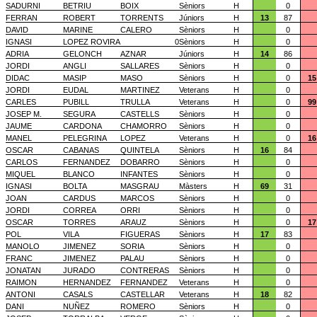
SADURNI
BETRIU
BOIX
Sèniors
H
0
FERRAN
ROBERT
TORRENTS
Júniors
H
13
87
DAVID
MARINE
CALERO
Sèniors
H
0
IGNASI
LOPEZ ROVIRA
0
Sèniors
H
0
ADRIA
GELONCH
AZNAR
Júniors
H
14
86
JORDI
ANGLI
SALLARES
Sèniors
H
0
DIDAC
MASIP
MASO
Sèniors
H
0
15
JORDI
EUDAL
MARTINEZ
Veterans
H
0
CARLES
PUBILL
TRULLA
Veterans
H
0
99
JOSEP M.
SEGURA
CASTELLS
Sèniors
H
0
JAUME
CARDONA
CHAMORRO
Sèniors
H
0
MANEL
PELEGRINA
LOPEZ
Veterans
H
0
16
OSCAR
CABANAS
QUINTELA
Sèniors
H
16
84
CARLOS
FERNANDEZ
DOBARRO
Sèniors
H
0
MIQUEL
BLANCO
INFANTES
Sèniors
H
0
IGNASI
BOLTA
MASGRAU
Màsters
H
69
31
JOAN
CARDUS
MARCOS
Sèniors
H
0
JORDI
CORREA
ORRI
Sèniors
H
0
OSCAR
TORRES
ARAUZ
Sèniors
H
0
17
POL
VILA
FIGUERAS
Sèniors
H
17
83
MANOLO
JIMENEZ
SORIA
Sèniors
H
0
FRANC
JIMENEZ
PALAU
Sèniors
H
0
JONATAN
JURADO
CONTRERAS
Sèniors
H
0
RAIMON
HERNANDEZ
FERNANDEZ
Veterans
H
0
ANTONI
CASALS
CASTELLAR
Veterans
H
18
82
DANI
NUÑEZ
ROMERO
Sèniors
H
0