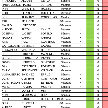
FRANCESC
ALCOBET
CERDA
Sèniors
H
0
PAULO JORGE
FIALHO
JORDAO
Màsters
H
0
PEPE
MESALLES
RAMOS
Veterans
H
0
ELOI
PERIAGO
CUTILLER
Veterans
H
0
JORDI
ALAMANY
CORSELLAS
Màsters
H
0
PAU
PELLICER
0
Veterans
H
0
MAURO
LOPEDOTE
0
Veterans
H
0
ALFONS
PUYOL
CANUT
Màsters
H
0
JOSEP M
LLOBET
SOTELO
Sèniors
H
0
RAMON
CAMPOY
FARRAS
Màsters
H
0
KIKO
RUIZ
CLAVEROL
Veterans
H
0
CARLOS ALBE
DE JESUS
CAIADO
Veterans
H
0
FERNANDO
MARTINEZ
DEL RIO
Sèniors
H
0
JORDI
LORENTE
MARTINEZ
Màsters
H
0
BRUNO
HERNANDEZ
PAZOS
Sèniors
H
0
DAVID
HERRERO
SILVESTRE
Sèniors
H
0
DANI
ESCABROS
FORMENTI
Sèniors
H
0
ENRIC
FERNANDEZ
VALENCIA
Veterans
H
0
LUIS ALBERTO
SANCHEZ
ERRUZ
Sèniors
H
0
JOAN
OLIVERAS
CONTIJOCH
Màsters
H
0
JOAN RAMON
OBIOLS
ESTEBAN
Veterans
H
0
MARC
ROVIRA
MOLINE
Sèniors
H
0
YPE
VAN DER
MOLEN
Veterans
H
0
YON
VILARRASA
DIAZ
Sèniors
H
0
ENRIC
CANUT
DE LAS HERAS
Veterans
H
0
DIRK
DIJKSTRA
0
Veterans
H
0
ALFRED
LIARTE
FITA
Màsters
H
0