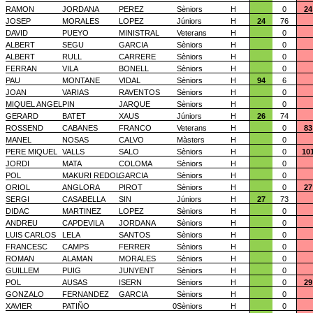
RAMON
JORDANA
PEREZ
Sèniors
H
0
24
JOSEP
MORALES
LOPEZ
Júniors
H
24
76
DAVID
PUEYO
MINISTRAL
Veterans
H
0
ALBERT
SEGU
GARCIA
Sèniors
H
0
ALBERT
RULL
CARRERE
Sèniors
H
0
FERRAN
VILA
BONELL
Sèniors
H
0
PAU
MONTANE
VIDAL
Sèniors
H
94
6
JOAN
VARIAS
RAVENTOS
Sèniors
H
0
MIQUEL ANGEL
PIN
JARQUE
Sèniors
H
0
GERARD
BATET
XAUS
Júniors
H
26
74
ROSSEND
CABANES
FRANCO
Veterans
H
0
83
MANEL
NOSAS
CALVO
Màsters
H
0
PERE MIQUEL
VALLS
SALO
Sèniors
H
0
10
JORDI
MATA
COLOMA
Sèniors
H
0
POL
MAKURI REDOL
GARCIA
Sèniors
H
0
ORIOL
ANGLORA
PIROT
Sèniors
H
0
27
SERGI
CASABELLA
SIN
Júniors
H
27
73
DIDAC
MARTINEZ
LOPEZ
Sèniors
H
0
ANDREU
CAPDEVILA
JORDANA
Sèniors
H
0
LUIS CARLOS
LELA
SANTOS
Sèniors
H
0
FRANCESC
CAMPS
FERRER
Sèniors
H
0
ROMAN
ALAMAN
MORALES
Sèniors
H
0
GUILLEM
PUIG
JUNYENT
Sèniors
H
0
POL
AUSAS
ISERN
Sèniors
H
0
29
GONZALO
FERNANDEZ
GARCIA
Sèniors
H
0
XAVIER
PATIÑO
0
Sèniors
H
0