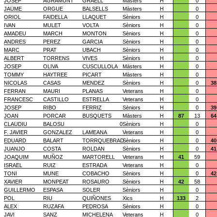
JOSEP
AGRAMUNT
GRAELL
Màsters
H
0
JAUME
ORGUE
BALSELLS
Màsters
H
0
ORIOL
FAIDELLA
LLAQUET
Sèniors
H
0
IVAN
MULET
VOLTA
Sèniors
H
0
AMADEU
MARCH
MONTON
Sèniors
H
0
ANDRES
PEREZ
GARCIA
Sèniors
H
0
MARC
PRAT
UBACH
Sèniors
H
0
ALBERT
TORRENS
VIVES
Sèniors
H
0
JOSEP
OLIVA
CUSCULLOLA
Màsters
H
0
TOMMY
HAYTREE
PICART
Màsters
H
0
NICOLAS
CASAS
MENDEZ
Sèniors
H
0
38
FERRAN
MAURI
PLANAS
Veterans
H
0
FRANCESC
CASTILLO
ESTRELLA
Veterans
H
0
JOSEP
RIBO
FERRIZ
Sèniors
H
0
39
JOAN
PORCAR
BUSQUETS
Màsters
H
87
13
64
CLAUDIU
BALOSU
0
Sèniors
H
0
F. JAVIER
GONZALEZ
LAMEANA
Veterans
H
0
EDUARD
BALART
TORRQUEBRAD
Sèniors
H
0
40
JUANJO
COSTA
ROLDAN
Sèniors
H
0
41
JOAQUIM
MUÑOZ
MARTORELL
Veterans
H
41
59
ISRAEL
RUIZ
ESTRADA
Veterans
H
0
TONI
MUNE
COBACHO
Sèniors
H
0
42
XAVIER
MONPEAT
ROSAURO
Sèniors
H
42
58
GUILLERMO
ESPASA
SOLER
Sèniors
H
0
POL
RIU
QUIÑONES
Xics
H
133
2
ALEX
RUZAFA
PEDROSA
Sèniors
H
0
JAVI
SANZ
MICHELENA
Veterans
H
0