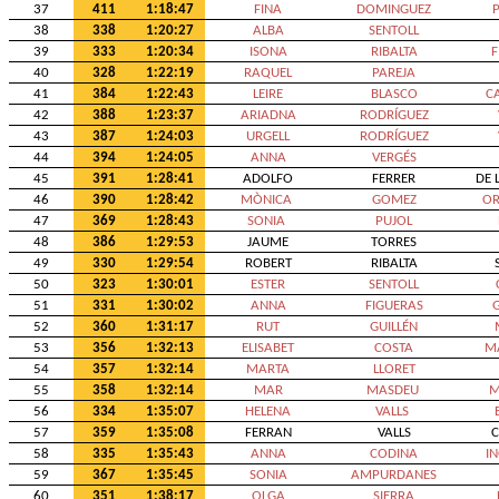
37
411
1:18:47
FINA
DOMINGUEZ
38
338
1:20:27
ALBA
SENTOLL
39
333
1:20:34
ISONA
RIBALTA
F
40
328
1:22:19
RAQUEL
PAREJA
41
384
1:22:43
LEIRE
BLASCO
C
42
388
1:23:37
ARIADNA
RODRÍGUEZ
43
387
1:24:03
URGELL
RODRÍGUEZ
44
394
1:24:05
ANNA
VERGÉS
45
391
1:28:41
ADOLFO
FERRER
DE 
46
390
1:28:42
MÒNICA
GOMEZ
OR
47
369
1:28:43
SONIA
PUJOL
48
386
1:29:53
JAUME
TORRES
49
330
1:29:54
ROBERT
RIBALTA
50
323
1:30:01
ESTER
SENTOLL
51
331
1:30:02
ANNA
FIGUERAS
52
360
1:31:17
RUT
GUILLÉN
53
356
1:32:13
ELISABET
COSTA
M
54
357
1:32:14
MARTA
LLORET
55
358
1:32:14
MAR
MASDEU
M
56
334
1:35:07
HELENA
VALLS
57
359
1:35:08
FERRAN
VALLS
C
58
335
1:35:43
ANNA
CODINA
I
59
367
1:35:45
SONIA
AMPURDANES
60
351
1:38:17
OLGA
SIERRA