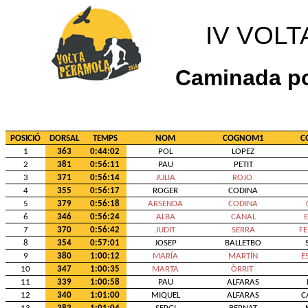
IV VOL
Caminada p
POSICIÓ
DORSAL
TEMPS
NOM
COGNOM1
C
1
363
0:44:02
POL
LOPEZ
2
381
0:56:11
PAU
PETIT
3
371
0:56:14
JULIA
ROJO
4
355
0:56:17
ROGER
CODINA
5
379
0:56:18
ARSENDA
CODINA
6
346
0:56:24
ALBA
CANAL
7
370
0:56:42
JUDIT
SERRA
F
8
354
0:57:01
JOSEP
BALLETBO
9
380
1:00:12
MARÍA
MARTÍN
E
10
347
1:00:35
MARTA
ÒRRIT
11
339
1:00:58
PAU
ALFARAS
12
340
1:01:00
MIQUEL
ALFARAS
C