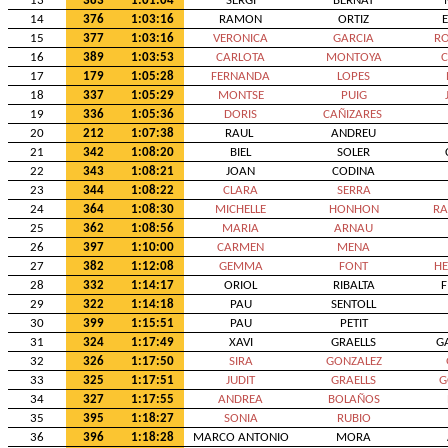
13
383
1:01:04
SERGI
BERNAT
14
376
1:03:16
RAMON
ORTIZ
15
377
1:03:16
VERONICA
GARCIA
RO
16
389
1:03:53
CARLOTA
MONTOYA
C
17
179
1:05:28
FERNANDA
LOPES
18
337
1:05:29
MONTSE
PUIG
19
336
1:05:36
DORIS
CAÑIZARES
20
212
1:07:38
RAUL
ANDREU
21
342
1:08:20
BIEL
SOLER
22
343
1:08:21
JOAN
CODINA
23
344
1:08:22
CLARA
SERRA
24
364
1:08:30
MICHELLE
HONHON
RA
25
362
1:08:56
MARIA
ARNAU
26
397
1:10:00
CARMEN
MENA
27
382
1:12:08
GEMMA
FONT
H
28
332
1:14:17
ORIOL
RIBALTA
F
29
322
1:14:18
PAU
SENTOLL
30
399
1:15:51
PAU
PETIT
31
324
1:17:49
XAVI
GRAELLS
G
32
326
1:17:50
SIRA
GONZALEZ
33
325
1:17:51
JUDIT
GRAELLS
G
34
327
1:17:55
ANDREA
BOLAÑOS
35
395
1:18:27
SONIA
RUBIO
36
396
1:18:28
MARCO ANTONIO
MORA