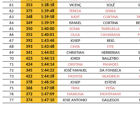
61
353
1:38:18
VICENÇ
SOLÉ
62
375
1:39:48
TERESA
SERRA
63
348
1:39:58
JUDIT
CORTINA
T
64
349
1:39:59
ISMAEL
CORTINA
B
65
350
1:40:00
SONIA
TARRUELLA
66
352
1:40:01
OLGA
CAMARASA
P
67
392
1:43:46
JOSEP
REIG
68
393
1:43:48
CINTA
FITE
69
341
1:44:02
CHRISTIAN
HERRERIAS
70
423
1:44:13
JORDI
BALLETBO
71
424
1:44:14
CRISTINA
PANADES
72
345
1:44:22
JOSÉ MANUEL
DA FONSECA
73
422
1:44:28
MONTSE
VILADRICH
74
378
1:46:50
JOSEP
ESTEVE
75
366
1:47:08
TRINI
PEÑA
76
372
1:47:09
MARIONA
MONTMANY
77
374
1:47:10
JOSE ANTONIO
GALLEGOS