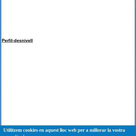
Perfil-desnivell
Utilitzem cookies en aquest lloc web per a millorar la vostra
Powered by
Wikiloc