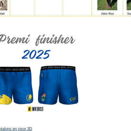
Vall
Aleix Ros
Sa
ntalons en visor 3D