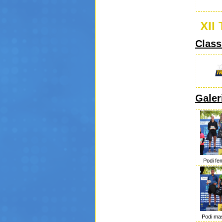
XII
Class
Galer
Podi fe
Podi ma