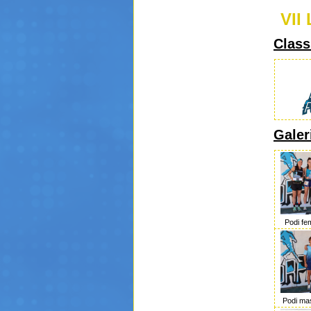
VII
Class
Galer
Podi fe
Podi ma