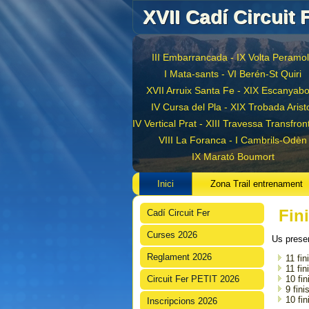
XVII Cadí Circuit 
III Embarrancada - IX Volta Peramo
I Mata-sants - VI Berén-St Quiri
Circuit
XVII Arruix Santa Fe - XIX Escanyab
IV Cursa del Pla - XIX Trobada Arist
Fer 2026
IV Vertical Prat - XIII Travessa Transfron
VIII La Foranca - I Cambrils-Odèn
IX Marató Boumort
Inici
Zona Trail entrenament
Fin
Cadí Circuit Fer
Curses 2026
Us prese
Reglament 2026
11 fin
11 fin
Circuit Fer PETIT 2026
10 fin
9 fin
10 fi
Inscripcions 2026