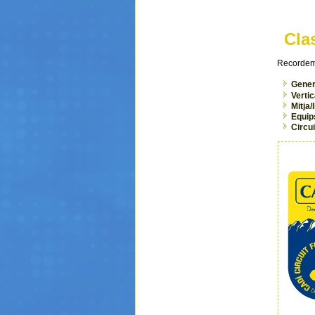
Cla
Recordem 
Gener
Verti
Mitja/
Equip
Circui