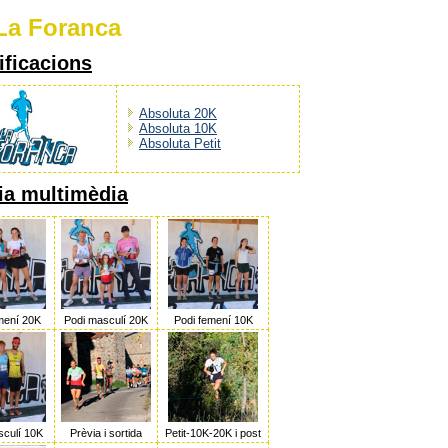
 La Foranca
ificacions
Absoluta 20K
Absoluta 10K
Absoluta Petit
ia multimèdia
mení 20K
Podi masculí 20K
Podi femení 10K
sculí 10K
Prèvia i sortida
Petit-10K-20K i post