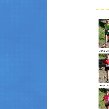
Jana Ce
Roger V