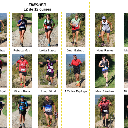
FINISHER
12 de 12 curses
ibas
Rebeca Moa
Loida Blasco
Jordi Gallego
Neus Ramos
Ma
ujol
Vicent Roca
Josep Vidal
J.Carles Espluga
Marc Sánchez
Ni