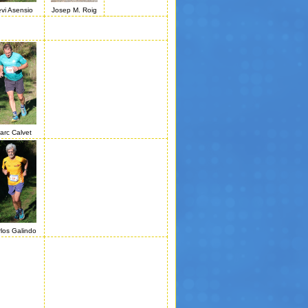
vi Asensio
Josep M. Roig
arc Calvet
los Galindo