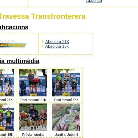
Absoluta
 Travessa Transfronterera
ificacions
Absoluta 21K
Absoluta 15K
ia multimèdia
mení 21K
Podi masculí 21K
Podi femení 15K
sculí 15K
Prèvia i sortida
Jardins Juberri