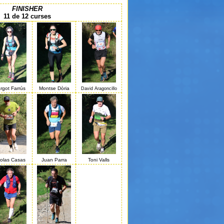
FINISHER
11 de 12 curses
rgot Farrús
Montse Dòria
David Aragoncillo
colas Casas
Juan Parra
Toni Valls