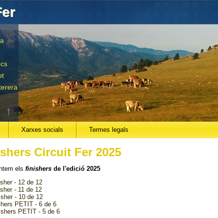
Fer
la
ocs
ot
terera
Xarxes socials
Termes legals
ishers Circuit Fer 2025
ntem els
finishers
de l'edició 2025
isher - 12 de 12
isher - 11 de 12
isher - 10 de 12
ishers PETIT - 6 de 6
nishers PETIT - 5 de 6