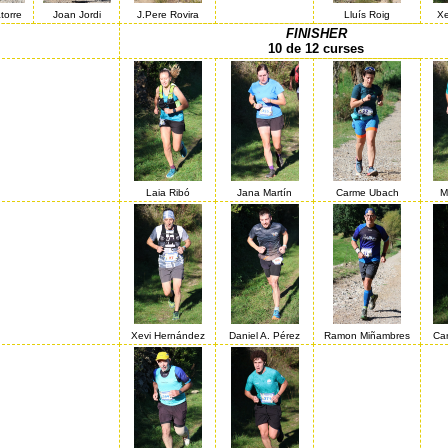
torre
Joan Jordi
J.Pere Rovira
Lluís Roig
Xe
FINISHER
10 de 12 curses
Laia Ribó
Jana Martín
Carme Ubach
M
Xevi Hernández
Daniel A. Pérez
Ramon Miñambres
Car