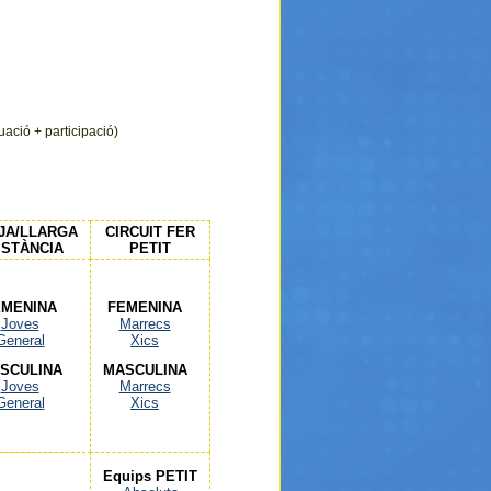
ació + participació)
JA/LLARGA
CIRCUIT FER
ISTÀNCIA
PETIT
EMENINA
FEMENINA
Joves
Marrecs
General
Xics
SCULINA
MASCULINA
Joves
Marrecs
General
Xics
Equips PETIT