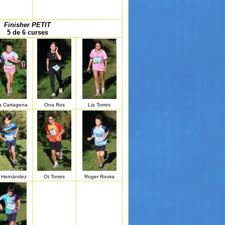
Finisher PETIT
5 de 6 curses
a Cartagena
Ona Ros
Lia Torres
 Hernández
Ot Torres
Roger Rovira