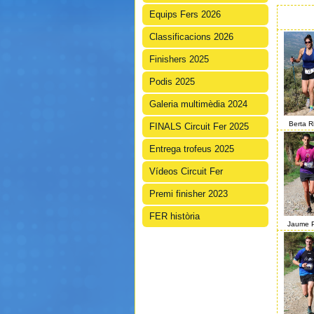
Equips Fers 2026
Classificacions 2026
Finishers 2025
Podis 2025
Galeria multimèdia 2024
Berta R
FINALS Circuit Fer 2025
Entrega trofeus 2025
Vídeos Circuit Fer
Premi finisher 2023
FER història
Jaume P