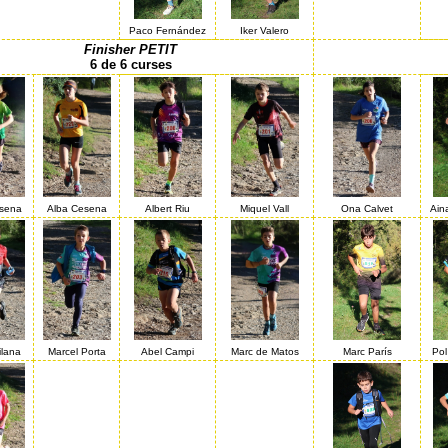
Paco Fernández
Iker Valero
Finisher PETIT
6 de 6 curses
sena
Alba Cesena
Albert Riu
Miquel Vall
Ona Calvet
Ain
ilana
Marcel Porta
Abel Campi
Marc de Matos
Marc París
Pol