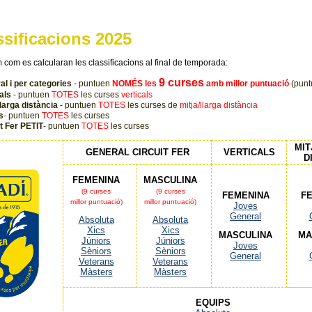
ssificacions 2025
com es calcularan les classificacions al final de temporada:
9 curses
al i per categories
- puntuen
NOMÉS les
amb millor puntuació
(puntu
cals
- puntuen
TOTES
les curses
verticals
llarga distància
- puntuen
TOTES
les curses de
mitja/llarga distància
s
- puntuen
TOTES
les curses
t Fer PETIT
- puntuen
TOTES
les curses
MIT
GENERAL CIRCUIT FER
VERTICALS
D
FEMENINA
MASCULINA
(9 curses
(9 curses
FEMENINA
F
millor puntuació)
millor puntuació)
Joves
General
Absoluta
Absoluta
Xics
Xics
MASCULINA
MA
Júniors
Júniors
Joves
Sèniors
Sèniors
General
Veterans
Veterans
Màsters
Màsters
EQUIPS